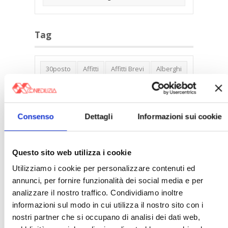
Tag
30posto
Affitti
Affitti Brevi
Alberghi
Assemblea Condominio
Banca Woolwich
Bilocali
Blocco Affitti Brevi
Consenso
Dettagli
Informazioni sui cookie
Buon Senso
Cambioabitazione
Carenza Alloggi
Case Green
Case Pubbliche
Cedolare Secca
CO2
Questo sito web utilizza i cookie
Collabenti
Compravendite Immobiliari
Utilizziamo i cookie per personalizzare contenuti ed
annunci, per fornire funzionalità dei social media e per
Condominio
Confcommercio
analizzare il nostro traffico. Condividiamo inoltre
Confedilizia.EU
Detrazioni Edilizie
informazioni sul modo in cui utilizza il nostro sito con i
Dirittiproprietà
Emissioni
Firenze
nostri partner che si occupano di analisi dei dati web,