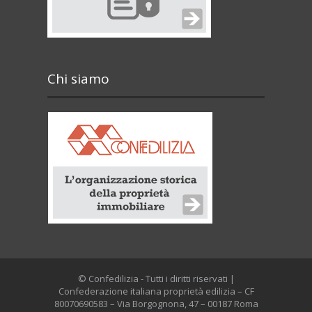
Chi siamo
© Confedilizia - Tutti i diritti riservati |
Confederazione italiana proprietà edilizia – CF
80070690583 – Via Borgognona, 47 – 00187 Roma