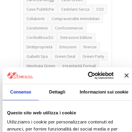
Case Pubbliche
Cedolare Secca
CO2
Collabenti
Compravendite Immobiliari
Condominio
Confcommercio
Confedilizia.EU
Detrazioni Edilizie
Dirittiproprietà
Emissioni
Firenze
Gabetti Spa
Green Deal
Green Party
Ideologia Green
Irregolarità Formali
Libero Mercato
Monolocali
New York
Nudaproprietà
Prezzi Case
Consenso
Dettagli
Informazioni sui cookie
Prima Casa
Proprietari Casa
Rendite Catastali
Rivoluzioneliberale
Questo sito web utilizza i cookie
Ruderi
Sicurezza
Sommerso
Utilizziamo i cookie per personalizzare contenuti ed
Sunia
Trasferimenti
Treviso
annunci, per fornire funzionalità dei social media e per
Valore Case