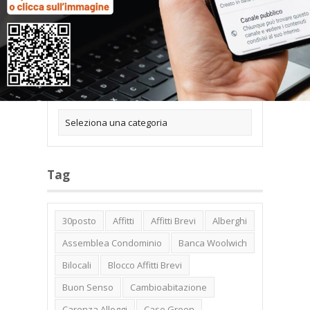
Categorie
Tag
30posto
Affitti
Affitti Brevi
Alberghi
Assemblea Condominio
Banca Woolwich
Bilocali
Blocco Affitti Brevi
Buon Senso
Cambioabitazione
Carenza Alloggi
Case Green