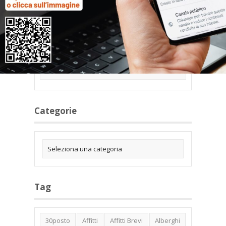
Archivi
Categorie
Tag
30posto
Affitti
Affitti Brevi
Alberghi