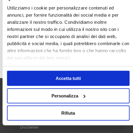
Rendite Catastali
Rivoluzioneliberale
Utilizziamo i cookie per personalizzare contenuti ed
annunci, per fornire funzionalità dei social media e per
Ruderi
Sicurezza
Sommerso
analizzare il nostro traffico. Condividiamo inoltre
Sunia
Trasferimenti
Treviso
informazioni sul modo in cui utilizza il nostro sito con i
Valore Case
nostri partner che si occupano di analisi dei dati web,
pubblicità e social media, i quali potrebbero combinarle con
altre informazioni che ha fornito loro o che hanno raccolto
dal suo utilizzo dei loro servizi.
Cerca
Chiudendo il banner cliccando sulla
X
verranno accettati
solo i cookie necessari.
Accetta tutti
Utilità
Personalizza
Rifiuta
Contatti e RPD
Disclaimer