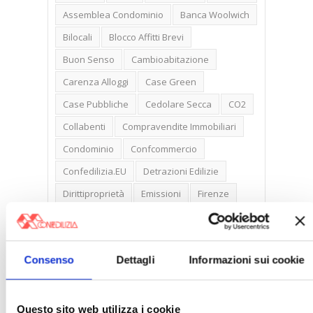
Assemblea Condominio
Banca Woolwich
Bilocali
Blocco Affitti Brevi
Buon Senso
Cambioabitazione
Carenza Alloggi
Case Green
Case Pubbliche
Cedolare Secca
CO2
Collabenti
Compravendite Immobiliari
Condominio
Confcommercio
Confedilizia.EU
Detrazioni Edilizie
Dirittiproprietà
Emissioni
Firenze
Gabetti Spa
Green Deal
Green Party
Ideologia Green
Irregolarità Formali
Consenso
Dettagli
Informazioni sui cookie
Libero Mercato
Monolocali
New York
Nudaproprietà
Prezzi Case
Prima Casa
Proprietari Casa
Questo sito web utilizza i cookie