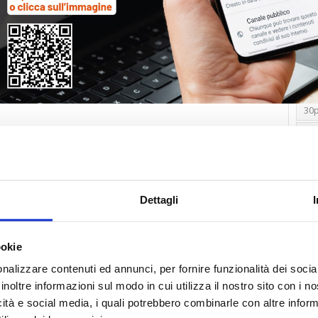
Tag
30
Alb
Ba
Blo
Dettagli
Ca
Ca
Ce
ookie
nalizzare contenuti ed annunci, per fornire funzionalità dei socia
Com
inoltre informazioni sul modo in cui utilizza il nostro sito con i 
Co
icità e social media, i quali potrebbero combinarle con altre inform
Det