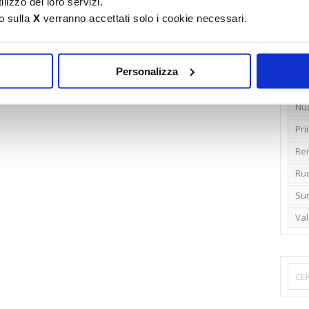
lizzo dei loro servizi.
o sulla
X
verranno accettati solo i cookie necessari.
Emi
Gr
Ide
Personalizza
Lib
Nu
Pr
Ren
Rud
Su
Va