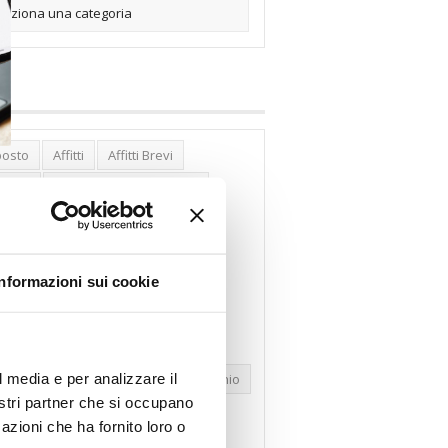
posto
Affitti
Affitti Brevi
erghi
Assemblea Condominio
nca Woolwich
Bilocali
cco Affitti Brevi
Buon Senso
Informazioni sui cookie
mbioabitazione
Carenza Alloggi
se Green
Case Pubbliche
dolare Secca
CO2
Collabenti
l media e per analizzare il
pravendite Immobiliari
Condominio
nostri partner che si occupano
nfcommercio
Confedilizia.EU
azioni che ha fornito loro o
razioni Edilizie
Dirittiproprietà