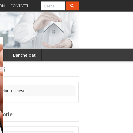
ONI
CONTATTI
ie
Banche dati
ivi
gorie