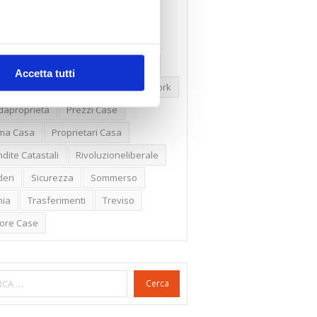
ssioni
Firenze
Gabetti Spa
een Deal
Green Party
ologia Green
Irregolarità Formali
Accetta tutti
ero Mercato
Monolocali
New York
daproprietà
Prezzi Case
ima Casa
Proprietari Casa
dite Catastali
Rivoluzioneliberale
eri
Sicurezza
Sommerso
nia
Trasferimenti
Treviso
lore Case
Cerca