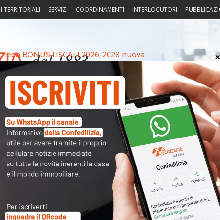
I TERRITORIALI
SERVIZI
COORDINAMENTI
INTERLOCUTORI
PUBBLICAZI
cheda BONUS FISCALI 2026-2028 nuova
sprudenza
Fisco
Portierato
Intorno alla casa
Notiz
2026-2028 nuova
Arch
Cate