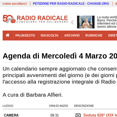
Live
come ascoltarci
PETIZIONE PER RADIO RADICALE - CHANGE.ORG
d
La nuda verit
Barra. Perché 
infermieri ed 
lavoro altrove
PALINSESTO
RIASCOLTA
ARCHIVIO
RUBRICHE
DIRE
Agenda di Mercoledì 4 Marzo 2
Un calendario sempre aggiornato che consent
principali avvenimenti del giorno (e dei giorni
l'accesso alla registrazione integrale di Radio
A cura di Barbara Alfieri.
LUOGO
ORA DI INIZIO
DESCRIZIONE
Seduta 626ª (XIX l
CAMERA
09:31