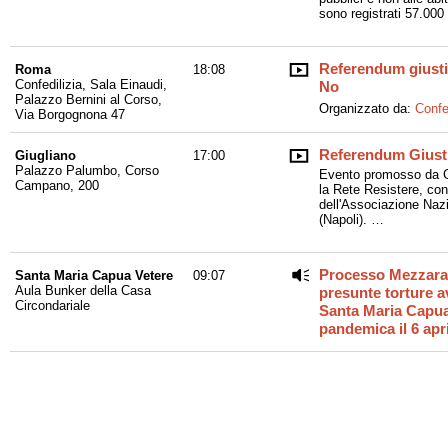
sono registrati 57.000
Referendum giustizi
Roma
18:08
Confedilizia, Sala Einaudi,
No
Palazzo Bernini al Corso,
Organizzato da:
Confe
Via Borgognona 47
Referendum Giusti
Giugliano
17:00
Palazzo Palumbo, Corso
Evento promosso da G
Campano, 200
la Rete Resistere, con
dell'Associazione Nazio
(Napoli).
…
Processo Mezzarano
Santa Maria Capua Vetere
09:07
Aula Bunker della Casa
presunte torture av
Circondariale
Santa Maria Capua
pandemica il 6 apr