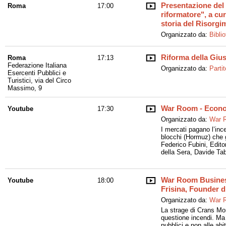
Presentazione del l
Roma
17:00
riformatore", a cur
storia del Risorgim
Organizzato da:
Bibli
Riforma della Giust
Roma
17:13
Federazione Italiana
Organizzato da:
Partit
Esercenti Pubblici e
Turistici, via del Circo
Massimo, 9
War Room - Econ
Youtube
17:30
Organizzato da:
War 
I mercati pagano l’ince
blocchi (Hormuz) che 
Federico Fubini, Edito
della Sera, Davide Tab
War Room Business
Youtube
18:00
Frisina, Founder d
Organizzato da:
War 
La strage di Crans Mon
questione incendi. Ma l
pubblici e non alle abi