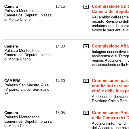
Commissione Cultu
Camera
13:15
Palazzo Montecitorio,
Camera dei deputa
Camera dei Deputati, piazza
Nell'ambito dell'esame
di Monte Citorio
recante Revisione dell
reclutamento del perso
svolto le seguenti audi
Commissione Affari
Camera
14:00
Palazzo Montecitorio,
Indagine conoscitiva su
Camera dei Deputati, piazza
assistenza e sull'eroga
di Monte Citorio
regioni. Audizione, in
vicepresidente della F
Commissione parla
CAMERA
14:30
Palazzo San Macuto, Aula
condizioni di sicur
IV piano, via del Seminario
città e delle loro p
76
Audizione di Giovanni
Divisione Calcio Para
Commissione Ambien
Camera
15:05
Palazzo Montecitorio,
della Camera dei D
Camera dei Deputati, piazza
Audizioni informali di r
di Monte Citorio
dell'Associazione nazi