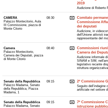
2019
Audizione di Roberto 
Comitato permanent
CAMERA
08:30
Palazzo Montecitorio, Aula
Commissione Affar
III Commissione, piazza di
dei deputati
Monte Citorio
Audizione, in videoco
dell'Unione attivisti ir
rappresentante del mo
Commissioni riunite
Camera
08:40
Palazzo Montecitorio,
Camera dei Deputa
Camera dei Deputati, piazza
Audizione informale 
di Monte Citorio
SINAM e SIM, nell'amb
legislativo recante dis
struttura organizzativa
2ª Commissione Gi
Senato della Repubblica
09:15
Palazzo Madama, Senato
Seguito dell’indagine c
della Repubblica, Piazza
artificiale nel settore 
Madama, 1
7ª Commissione Cu
Senato della Repubblica
09:15
Palazzo Madama, Senato
istruzione pubblica