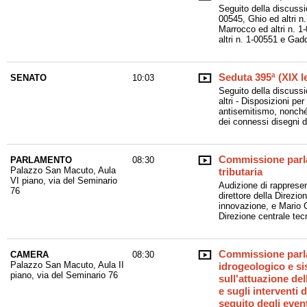
Seguito della discussio
00545, Ghio ed altri n
Marrocco ed altri n. 1-
altri n. 1-00551 e Gad
Seduta 395ª (XIX l
SENATO
10:03
Seguito della discuss
altri - Disposizioni per
antisemitismo, nonché p
dei connessi disegni d
Commissione parla
PARLAMENTO
08:30
Palazzo San Macuto, Aula
tributaria
VI piano, via del Seminario
Audizione di rappresen
76
direttore della Direzio
innovazione, e Mario Ci
Direzione centrale tec
Commissione parla
CAMERA
08:30
Palazzo San Macuto, Aula II
idrogeologico e sis
piano, via del Seminario 76
sull'attuazione de
e sugli interventi 
seguito degli event