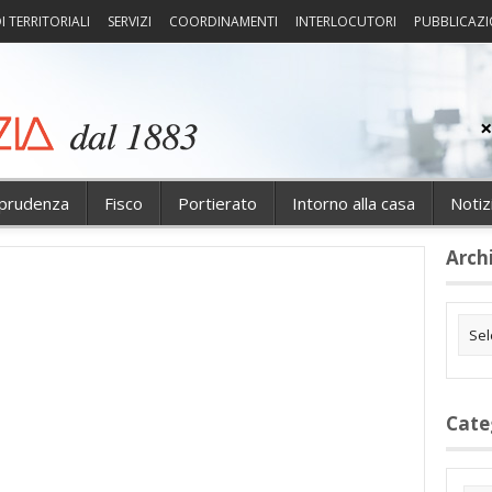
I TERRITORIALI
SERVIZI
COORDINAMENTI
INTERLOCUTORI
PUBBLICAZI
sprudenza
Fisco
Portierato
Intorno alla casa
Notiz
Arch
Cate