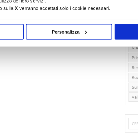
lizzo dei loro servizi.
o sulla
X
verranno accettati solo i cookie necessari.
Emi
Gr
Ide
Personalizza
Lib
Nu
Pr
Ren
Rud
Su
Va