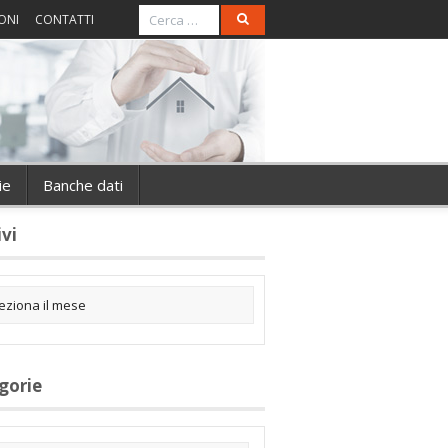
ONI
CONTATTI
ie
Banche dati
ivi
gorie