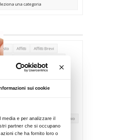
posto
Affitti
Affitti Brevi
erghi
Assemblea Condominio
nca Woolwich
Bilocali
cco Affitti Brevi
Buon Senso
Informazioni sui cookie
mbioabitazione
Carenza Alloggi
se Green
Case Pubbliche
dolare Secca
CO2
Collabenti
l media e per analizzare il
pravendite Immobiliari
Condominio
nostri partner che si occupano
nfcommercio
Confedilizia.EU
azioni che ha fornito loro o
razioni Edilizie
Dirittiproprietà