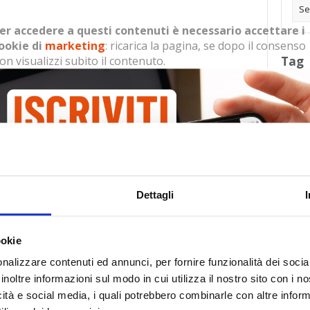
er accedere a questi contenuti è necessario accettare i
ookie di
marketing
: ricarica la pagina, se dopo il consenso
on visualizzi subito il contenuto.
Tag
30
Alb
essario accettare i cookie di
marketing
: ricarica la pagina,
Ba
il contenuto.
Blo
Dettagli
Ca
Ca
Ce
ookie
nalizzare contenuti ed annunci, per fornire funzionalità dei socia
Com
inoltre informazioni sul modo in cui utilizza il nostro sito con i 
Co
icità e social media, i quali potrebbero combinarle con altre inform
Det