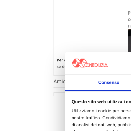
P
c
n
Per accedere a questi contenuti è nec
se dopo il consenso non visualizzi subito 
Articoli collegati
Consenso
Questo sito web utilizza i c
Utilizziamo i cookie per perso
nostro traffico. Condividiamo 
di analisi dei dati web, pubbl