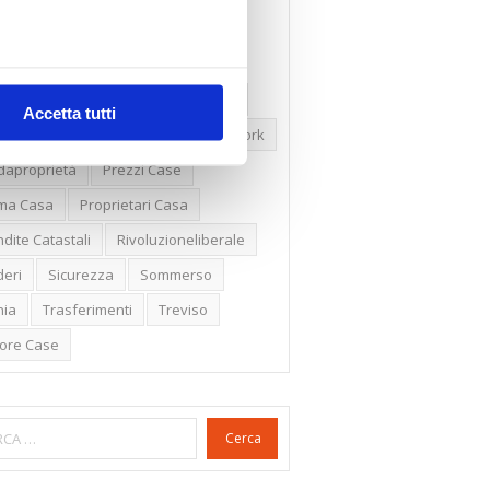
ssioni
Firenze
Gabetti Spa
een Deal
Green Party
ologia Green
Irregolarità Formali
Accetta tutti
ero Mercato
Monolocali
New York
daproprietà
Prezzi Case
ima Casa
Proprietari Casa
dite Catastali
Rivoluzioneliberale
eri
Sicurezza
Sommerso
nia
Trasferimenti
Treviso
lore Case
Cerca