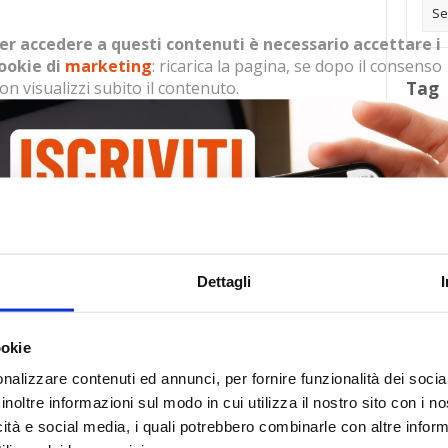
er accedere a questi contenuti è necessario accettare i
ookie di
marketing
: ricarica la pagina, se dopo il consenso
on visualizzi subito il contenuto.
Tag
30
Alb
essario accettare i cookie di
marketing
: ricarica la pagina,
Ba
il contenuto.
Blo
Dettagli
Ca
Ca
Ce
ookie
nalizzare contenuti ed annunci, per fornire funzionalità dei socia
Com
inoltre informazioni sul modo in cui utilizza il nostro sito con i 
Co
icità e social media, i quali potrebbero combinarle con altre inform
Det