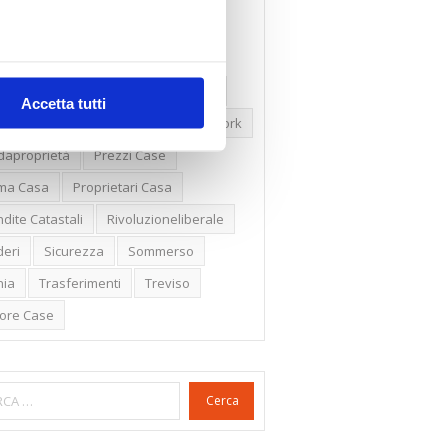
ssioni
Firenze
Gabetti Spa
een Deal
Green Party
ologia Green
Irregolarità Formali
Accetta tutti
ero Mercato
Monolocali
New York
daproprietà
Prezzi Case
ima Casa
Proprietari Casa
dite Catastali
Rivoluzioneliberale
eri
Sicurezza
Sommerso
nia
Trasferimenti
Treviso
lore Case
Cerca