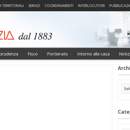
I TERRITORIALI
SERVIZI
COORDINAMENTI
INTERLOCUTORI
PUBBLICAZI
sprudenza
Fisco
Portierato
Intorno alla casa
Notiz
Arch
Cate