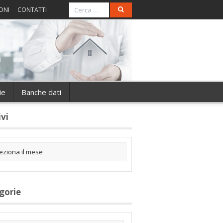
ONI
CONTATTI
ie
Banche dati
ivi
gorie