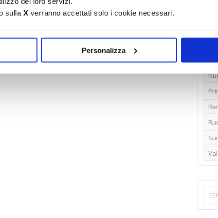
lizzo dei loro servizi.
o sulla
X
verranno accettati solo i cookie necessari.
Emi
Gr
Ide
Personalizza
Lib
Nu
Pr
Ren
Rud
Su
Va