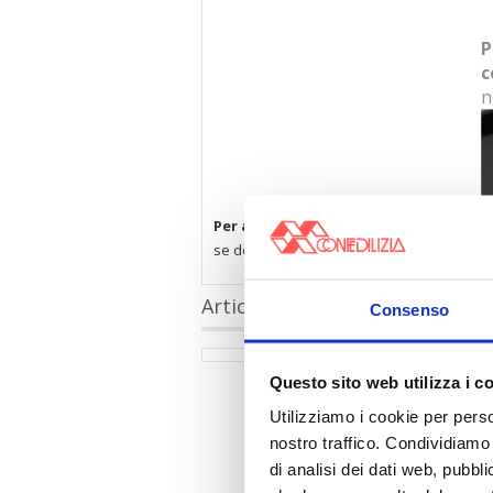
P
c
n
Per accedere a questi contenuti è nec
se dopo il consenso non visualizzi subito 
Articoli collegati
Consenso
Questo sito web utilizza i c
Utilizziamo i cookie per perso
nostro traffico. Condividiamo 
di analisi dei dati web, pubbl