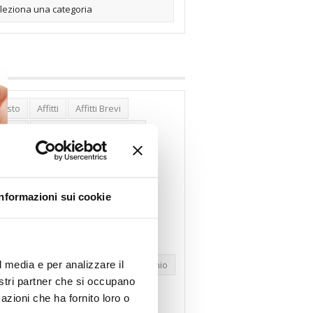
posto
Affitti
Affitti Brevi
erghi
Assemblea Condominio
nca Woolwich
Bilocali
cco Affitti Brevi
Buon Senso
Informazioni sui cookie
mbioabitazione
Carenza Alloggi
se Green
Case Pubbliche
dolare Secca
CO2
Collabenti
l media e per analizzare il
pravendite Immobiliari
Condominio
nostri partner che si occupano
nfcommercio
Confedilizia.EU
azioni che ha fornito loro o
razioni Edilizie
Dirittiproprietà