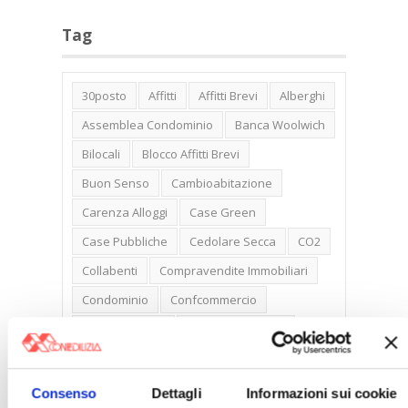
Tag
30posto
Affitti
Affitti Brevi
Alberghi
Assemblea Condominio
Banca Woolwich
Bilocali
Blocco Affitti Brevi
Buon Senso
Cambioabitazione
Carenza Alloggi
Case Green
Case Pubbliche
Cedolare Secca
CO2
Collabenti
Compravendite Immobiliari
Condominio
Confcommercio
Confedilizia.EU
Detrazioni Edilizie
Dirittiproprietà
Emissioni
Firenze
Gabetti Spa
Green Deal
Green Party
Consenso
Dettagli
Informazioni sui cookie