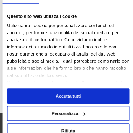
Ideologia Green
Irregolarità Formali
Libero Mercato
Monolocali
New York
Questo sito web utilizza i cookie
Nudaproprietà
Prezzi Case
Utilizziamo i cookie per personalizzare contenuti ed
Prima Casa
Proprietari Casa
annunci, per fornire funzionalità dei social media e per
analizzare il nostro traffico. Condividiamo inoltre
Rendite Catastali
Rivoluzioneliberale
informazioni sul modo in cui utilizza il nostro sito con i
Ruderi
Sicurezza
Sommerso
nostri partner che si occupano di analisi dei dati web,
Sunia
Trasferimenti
Treviso
pubblicità e social media, i quali potrebbero combinarle con
altre informazioni che ha fornito loro o che hanno raccolto
Valore Case
dal suo utilizzo dei loro servizi.
Chiudendo il banner cliccando sulla
X
verranno accettati
solo i cookie necessari.
Cerca
Accetta tutti
Personalizza
Utilità
Rifiuta