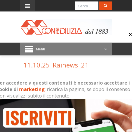
Menu
11.10.25_Rainews_21
er accedere a questi contenuti è necessario accettare i
ookie di
marketing
: ricarica la pagina, se dopo il consenso
on visualizzi subito il contenuto.
Per accedere a questi contenuti è
necessario accettare i cookie di
marketing
: