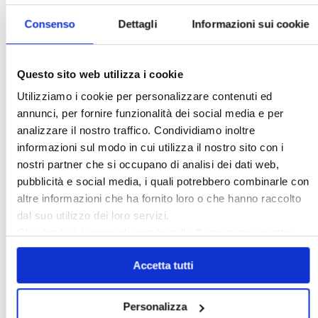
Confedilizia.EU
Detrazioni Edilizie
Consenso
Dettagli
Informazioni sui cookie
Dirittiproprietà
Emissioni
Firenze
Gabetti Spa
Green Deal
Green Party
Questo sito web utilizza i cookie
Ideologia Green
Irregolarità Formali
Utilizziamo i cookie per personalizzare contenuti ed
Libero Mercato
Monolocali
New York
annunci, per fornire funzionalità dei social media e per
Nudaproprietà
Prezzi Case
analizzare il nostro traffico. Condividiamo inoltre
Prima Casa
Proprietari Casa
informazioni sul modo in cui utilizza il nostro sito con i
nostri partner che si occupano di analisi dei dati web,
Rendite Catastali
Rivoluzioneliberale
pubblicità e social media, i quali potrebbero combinarle con
Ruderi
Sicurezza
Sommerso
altre informazioni che ha fornito loro o che hanno raccolto
Sunia
Trasferimenti
Treviso
dal suo utilizzo dei loro servizi.
Chiudendo il banner cliccando sulla
X
verranno accettati
Valore Case
solo i cookie necessari.
Accetta tutti
Cerca
Personalizza