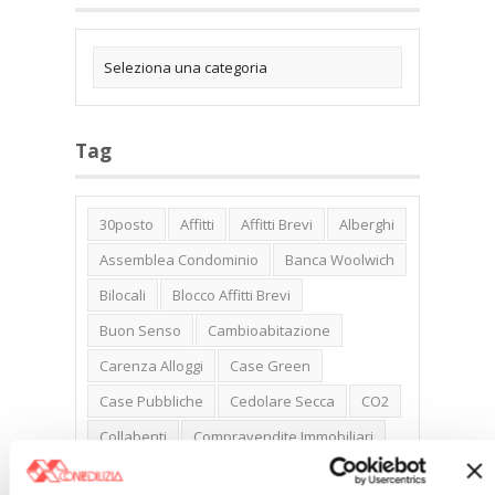
Tag
30posto
Affitti
Affitti Brevi
Alberghi
Assemblea Condominio
Banca Woolwich
Bilocali
Blocco Affitti Brevi
Buon Senso
Cambioabitazione
Carenza Alloggi
Case Green
Case Pubbliche
Cedolare Secca
CO2
Collabenti
Compravendite Immobiliari
Condominio
Confcommercio