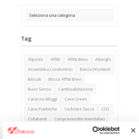
Tag
30posto
Affitti
Affitti Brevi
Alberghi
Assemblea Condominio
Banca Woolwich
Bilocali
Blocco Affitti Brevi
Buon Senso
Cambioabitazione
Carenza Alloggi
Case Green
Case Pubbliche
Cedolare Secca
CO2
Collabenti
Compravendite Immobiliari
Condominio
Confcommercio
Confedilizia.EU
Detrazioni Edilizie