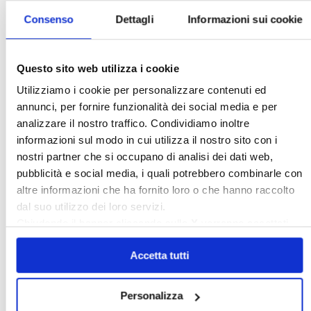
Consenso
Dettagli
Informazioni sui cookie
Dirittiproprietà
Emissioni
Firenze
Gabetti Spa
Green Deal
Green Party
Ideologia Green
Irregolarità Formali
Questo sito web utilizza i cookie
Libero Mercato
Monolocali
New York
Utilizziamo i cookie per personalizzare contenuti ed
annunci, per fornire funzionalità dei social media e per
Nudaproprietà
Prezzi Case
analizzare il nostro traffico. Condividiamo inoltre
Prima Casa
Proprietari Casa
informazioni sul modo in cui utilizza il nostro sito con i
Rendite Catastali
Rivoluzioneliberale
nostri partner che si occupano di analisi dei dati web,
pubblicità e social media, i quali potrebbero combinarle con
Ruderi
Sicurezza
Sommerso
altre informazioni che ha fornito loro o che hanno raccolto
Sunia
Trasferimenti
Treviso
dal suo utilizzo dei loro servizi.
Valore Case
Chiudendo il banner cliccando sulla
X
verranno accettati
solo i cookie necessari.
Accetta tutti
Cerca
Personalizza