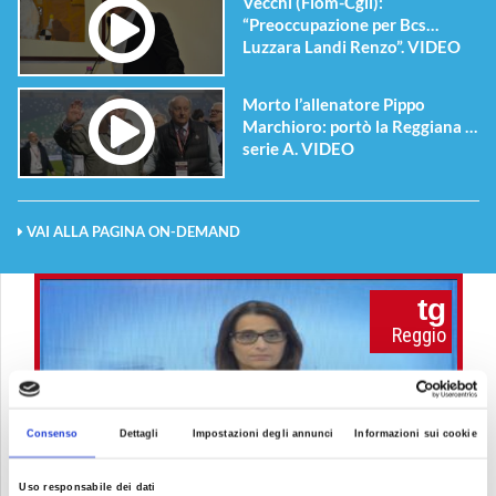
Vecchi (Fiom-Cgil):
“Preoccupazione per Bcs
Luzzara Landi Renzo”. VIDEO
Morto l’allenatore Pippo
Marchioro: portò la Reggiana in
serie A. VIDEO
VAI ALLA PAGINA ON-DEMAND
tg
Reggio
Consenso
Dettagli
Impostazioni degli annunci
Informazioni sui cookie
Uso responsabile dei dati