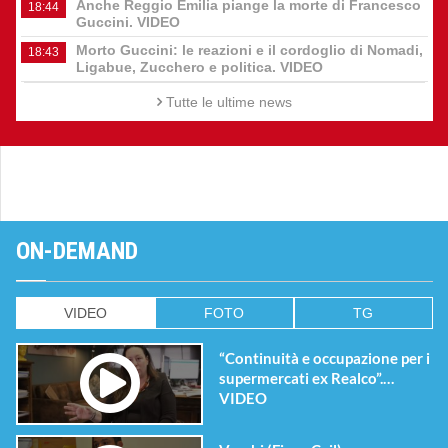
Anche Reggio Emilia piange la morte di Francesco
18:44
Guccini. VIDEO
Morto Guccini: le reazioni e il cordoglio di Nomadi,
18:43
Ligabue, Zucchero e politica. VIDEO
Tutte le ultime news
ON-DEMAND
VIDEO
FOTO
TG
“Continuità e occupazione per i
supermercati ex Realco”.
VIDEO