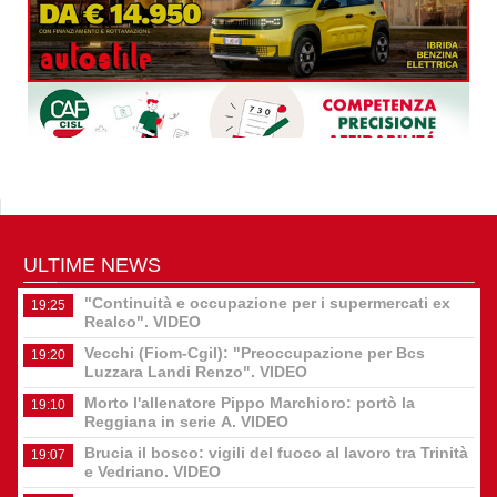
ULTIME NEWS
"Continuità e occupazione per i supermercati ex
19:25
Realco". VIDEO
Vecchi (Fiom-Cgil): "Preoccupazione per Bcs
19:20
Luzzara Landi Renzo". VIDEO
Morto l'allenatore Pippo Marchioro: portò la
19:10
Reggiana in serie A. VIDEO
Brucia il bosco: vigili del fuoco al lavoro tra Trinità
19:07
e Vedriano. VIDEO