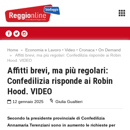
Home
»
Economia e Lavoro
•
Video
•
Cronaca
•
On Demand
» Affitti brevi, ma più regolari: Confedilizia risponde ai Robin
Hood. VIDEO
Affitti brevi, ma più regolari:
Confedilizia risponde ai Robin
Hood. VIDEO
12 gennaio 2025
Giulia Gualtieri
Secondo la presidente provinciale di Confedilizia
Annamaria Terenziani sono in aumento le richieste per