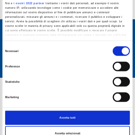
Noi e
i nostri 1022 partner
trattiamo i vostri dati personali, ad esempio il vostro
numero IP, utilizzando tecnologie come i cookie per memorizzare e accedere alle
informazioni sul vostro dispositivo al fine di pubblicare annunci e contenuti
personalizzati, misurare gli annunci e i contenuti, ricercare il pubblico e sviluppare i
servizi. Avete la possibilità di scegliere chi utilizza i vostri dati e per quali scopi. Le
vostre scelte in materia di privacy sono applicabili solo su questa proprietà digitale in
cui avete effettuato le vostre scelte. È possibile modificare o revocare il proprio
consenso in qualsiasi momento dalla Dichiarazione sui cookie o facendo clic sull'icona
di attivazione della privacy.
Selezione
Con il tuo consenso, vorremmo anche:
Necessari
raccogliere informazioni sulla tua posizione geografica, con un'approssimazione di
del
qualche metro,
consenso
Identificare il tuo dispositivo, scansionandolo attivamente alla ricerca di
Preferenze
caratteristiche specifiche (impronte digitali).
Approfondisci come vengono elaborati i tuoi dati personali e imposta le tue preferenze
nella
sezione dettagli
. Puoi modificare o ritirare il tuo consenso in qualsiasi momento
Statistiche
dalla Dichiarazione sui cookie.
Utilizziamo i cookie per personalizzare contenuti ed annunci, per fornire funzionalità dei
social media e per analizzare il nostro traffico. Condividiamo inoltre informazioni sul
Marketing
modo in cui utilizza il nostro sito con i nostri partner che si occupano di analisi dei dati
web, pubblicità e social media, i quali potrebbero combinarle con altre informazioni che
ha fornito loro o che hanno raccolto dal suo utilizzo dei loro servizi.
Accetta tutti
Accetta selezionati