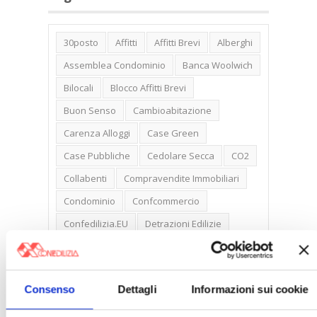
30posto
Affitti
Affitti Brevi
Alberghi
Assemblea Condominio
Banca Woolwich
Bilocali
Blocco Affitti Brevi
Buon Senso
Cambioabitazione
Carenza Alloggi
Case Green
Case Pubbliche
Cedolare Secca
CO2
Collabenti
Compravendite Immobiliari
Condominio
Confcommercio
Confedilizia.EU
Detrazioni Edilizie
Dirittiproprietà
Emissioni
Firenze
Gabetti Spa
Green Deal
Green Party
Consenso
Dettagli
Informazioni sui cookie
Ideologia Green
Irregolarità Formali
Libero Mercato
Monolocali
New York