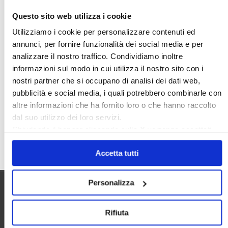
Nudaproprietà
Prezzi Case
Questo sito web utilizza i cookie
Prima Casa
Proprietari Casa
Utilizziamo i cookie per personalizzare contenuti ed
annunci, per fornire funzionalità dei social media e per
Rendite Catastali
Rivoluzioneliberale
analizzare il nostro traffico. Condividiamo inoltre
Ruderi
Sicurezza
Sommerso
informazioni sul modo in cui utilizza il nostro sito con i
Sunia
Trasferimenti
Treviso
nostri partner che si occupano di analisi dei dati web,
pubblicità e social media, i quali potrebbero combinarle con
Valore Case
altre informazioni che ha fornito loro o che hanno raccolto
dal suo utilizzo dei loro servizi.
Chiudendo il banner cliccando sulla
X
verranno accettati
Cerca
solo i cookie necessari.
Accetta tutti
Personalizza
Utilità
Rifiuta