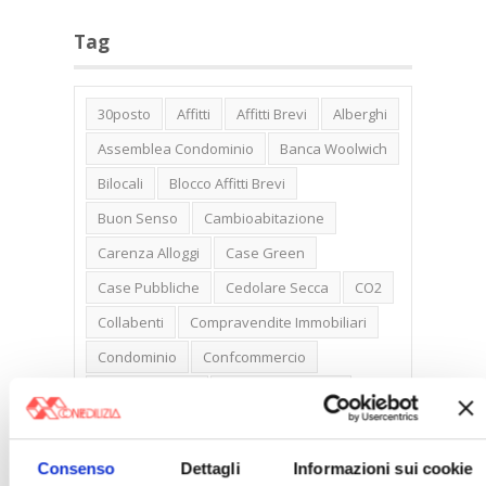
Tag
30posto
Affitti
Affitti Brevi
Alberghi
Assemblea Condominio
Banca Woolwich
Bilocali
Blocco Affitti Brevi
Buon Senso
Cambioabitazione
Carenza Alloggi
Case Green
Case Pubbliche
Cedolare Secca
CO2
Collabenti
Compravendite Immobiliari
Condominio
Confcommercio
Confedilizia.EU
Detrazioni Edilizie
Dirittiproprietà
Emissioni
Firenze
Gabetti Spa
Green Deal
Green Party
Consenso
Dettagli
Informazioni sui cookie