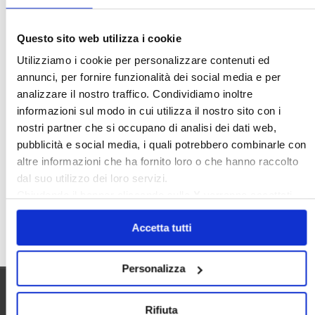
Ideologia Green
Irregolarità Formali
Libero Mercato
Monolocali
New York
Questo sito web utilizza i cookie
Nudaproprietà
Prezzi Case
Utilizziamo i cookie per personalizzare contenuti ed
Prima Casa
Proprietari Casa
annunci, per fornire funzionalità dei social media e per
analizzare il nostro traffico. Condividiamo inoltre
Rendite Catastali
Rivoluzioneliberale
informazioni sul modo in cui utilizza il nostro sito con i
Ruderi
Sicurezza
Sommerso
nostri partner che si occupano di analisi dei dati web,
Sunia
Trasferimenti
Treviso
pubblicità e social media, i quali potrebbero combinarle con
altre informazioni che ha fornito loro o che hanno raccolto
Valore Case
dal suo utilizzo dei loro servizi.
Chiudendo il banner cliccando sulla
X
verranno accettati
solo i cookie necessari.
Cerca
Accetta tutti
Personalizza
Utilità
Rifiuta