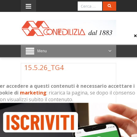
Menu
15.5.26_TG4
er accedere a questi contenuti è necessario accettare i
ookie di
marketing
: ricarica la pagina, se dopo il consenso
on visualizzi subito il contenuto.
Per accedere a questi contenuti è
necessario accettare i cookie di
marketing
: