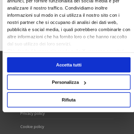
annunci, per fornire funzionalità dei social media e per
Valore Case
analizzare il nostro traffico. Condividiamo inoltre
informazioni sul modo in cui utilizza il nostro sito con i
nostri partner che si occupano di analisi dei dati web,
pubblicità e social media, i quali potrebbero combinarle con
Cerca
altre informazioni che ha fornito loro o che hanno raccolto
dal suo utilizzo dei loro servizi.
Chiudendo il banner cliccando sulla
X
verranno accettati
solo i cookie necessari.
Accetta tutti
Utilità
Personalizza
Contatti e RPD
Rifiuta
Disclaimer
Privacy policy
Cookie policy