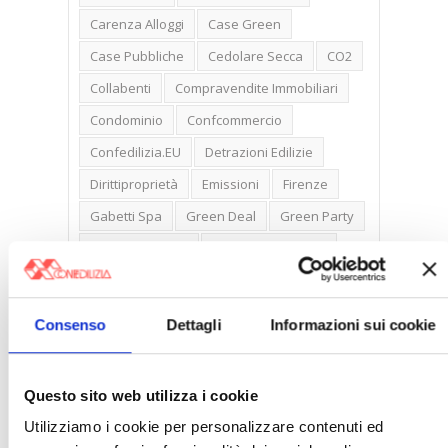
Carenza Alloggi
Case Green
Case Pubbliche
Cedolare Secca
CO2
Collabenti
Compravendite Immobiliari
Condominio
Confcommercio
Confedilizia.EU
Detrazioni Edilizie
Dirittiproprietà
Emissioni
Firenze
Gabetti Spa
Green Deal
Green Party
Ideologia Green
Irregolarità Formali
Libero Mercato
Monolocali
New York
Nudaproprietà
Prezzi Case
Consenso
Dettagli
Informazioni sui cookie
Prima Casa
Proprietari Casa
Rendite Catastali
Rivoluzioneliberale
Questo sito web utilizza i cookie
Ruderi
Sicurezza
Sommerso
Utilizziamo i cookie per personalizzare contenuti ed
Sunia
Trasferimenti
Treviso