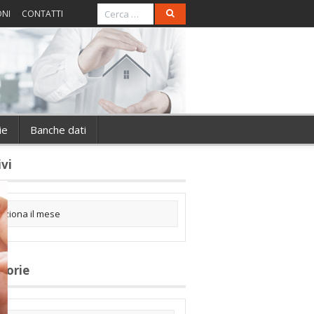
ONI
CONTATTI
ie
Banche dati
ivi
gorie