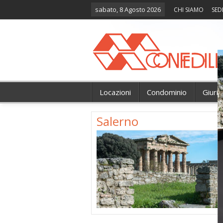
sabato, 8 Agosto 2026
CHI SIAMO
SED
Locazioni
Condominio
Giuri
Salerno