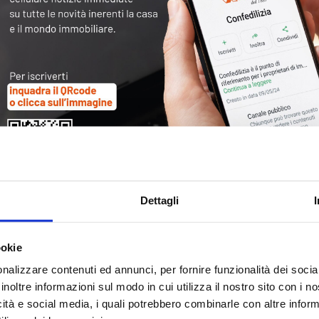
Tag
30
Alb
Ba
Blo
Dettagli
Ca
Ca
Ce
ookie
nalizzare contenuti ed annunci, per fornire funzionalità dei socia
Com
inoltre informazioni sul modo in cui utilizza il nostro sito con i 
Co
icità e social media, i quali potrebbero combinarle con altre inform
Det