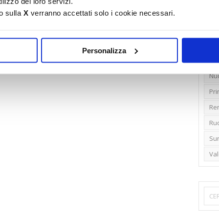
lizzo dei loro servizi.
o sulla
X
verranno accettati solo i cookie necessari.
Emi
Gr
Ide
Personalizza
Lib
Nu
Pr
Ren
Rud
Su
Va