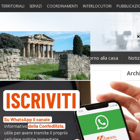
I TERRITORIALI
SERVIZI
COORDINAMENTI
INTERLOCUTORI
PUBBLICAZI
sprudenza
Fisco
Portierato
Intorno alla casa
Notiz
Arch
Cate