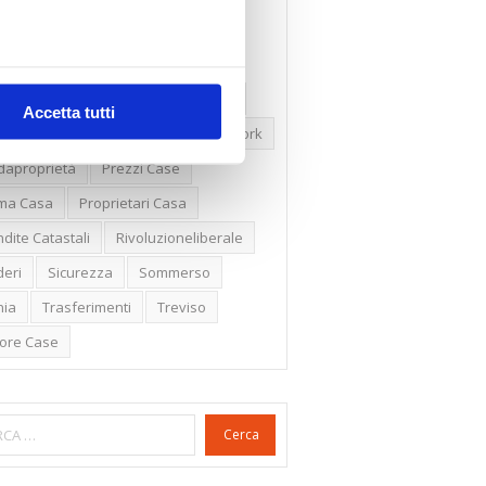
ssioni
Firenze
Gabetti Spa
een Deal
Green Party
ologia Green
Irregolarità Formali
Accetta tutti
ero Mercato
Monolocali
New York
daproprietà
Prezzi Case
ima Casa
Proprietari Casa
dite Catastali
Rivoluzioneliberale
eri
Sicurezza
Sommerso
nia
Trasferimenti
Treviso
lore Case
Cerca