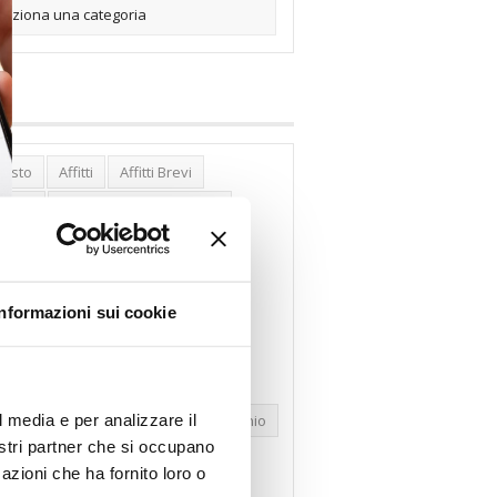
posto
Affitti
Affitti Brevi
erghi
Assemblea Condominio
nca Woolwich
Bilocali
cco Affitti Brevi
Buon Senso
Informazioni sui cookie
mbioabitazione
Carenza Alloggi
se Green
Case Pubbliche
dolare Secca
CO2
Collabenti
l media e per analizzare il
pravendite Immobiliari
Condominio
nostri partner che si occupano
nfcommercio
Confedilizia.EU
azioni che ha fornito loro o
razioni Edilizie
Dirittiproprietà