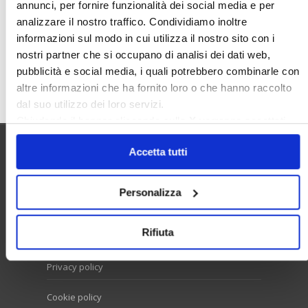
Sunia
Trasferimenti
Treviso
annunci, per fornire funzionalità dei social media e per
analizzare il nostro traffico. Condividiamo inoltre
Valore Case
informazioni sul modo in cui utilizza il nostro sito con i
nostri partner che si occupano di analisi dei dati web,
pubblicità e social media, i quali potrebbero combinarle con
Cerca
altre informazioni che ha fornito loro o che hanno raccolto
dal suo utilizzo dei loro servizi.
Chiudendo il banner cliccando sulla
X
verranno accettati
solo i cookie necessari.
Accetta tutti
Utilità
Personalizza
Contatti e RPD
Rifiuta
Disclaimer
Privacy policy
Cookie policy