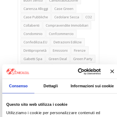
Buon Senso
Cambioabitazione
Carenza Alloggi
Case Green
Case Pubbliche
Cedolare Secca
CO2
Collabenti
Compravendite Immobiliari
Condominio
Confcommercio
Confedilizia.EU
Detrazioni Edilizie
Dirittiproprietà
Emissioni
Firenze
Gabetti Spa
Green Deal
Green Party
Ideologia Green
Irregolarità Formali
Libero Mercato
Monolocali
New York
Nudaproprietà
Prezzi Case
Consenso
Dettagli
Informazioni sui cookie
Prima Casa
Proprietari Casa
Rendite Catastali
Rivoluzioneliberale
Questo sito web utilizza i cookie
Ruderi
Sicurezza
Sommerso
Utilizziamo i cookie per personalizzare contenuti ed