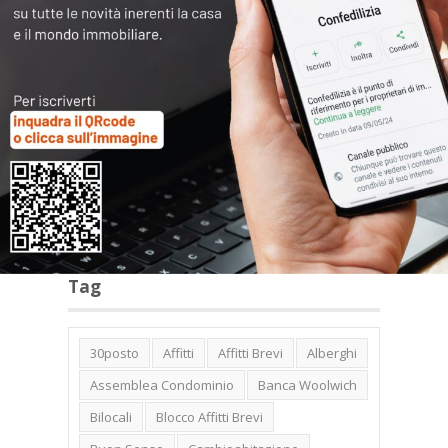
Categorie
Tag
30posto
Affitti
Affitti Brevi
Alberghi
Assemblea Condominio
Banca Woolwich
Bilocali
Blocco Affitti Brevi