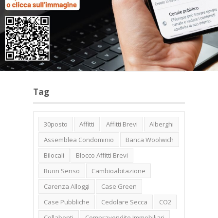
Categorie
Tag
30posto
Affitti
Affitti Brevi
Alberghi
Assemblea Condominio
Banca Woolwich
Bilocali
Blocco Affitti Brevi
Buon Senso
Cambioabitazione
Carenza Alloggi
Case Green
Case Pubbliche
Cedolare Secca
CO2
Collabenti
Compravendite Immobiliari