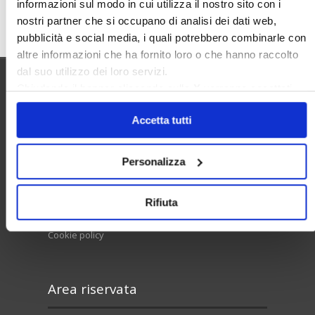
informazioni sul modo in cui utilizza il nostro sito con i
Cerca
nostri partner che si occupano di analisi dei dati web,
pubblicità e social media, i quali potrebbero combinarle con
altre informazioni che ha fornito loro o che hanno raccolto
dal suo utilizzo dei loro servizi.
Chiudendo il banner cliccando sulla
X
verranno accettati
Utilità
solo i cookie necessari.
Accetta tutti
Contatti e RPD
Personalizza
Disclaimer
Rifiuta
Privacy policy
Cookie policy
Area riservata