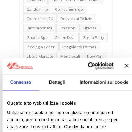
Condominio
Confcommercio
Confedilizia.EU
Detrazioni Edilizie
Dirittiproprietà
Emissioni
Firenze
Gabetti Spa
Green Deal
Green Party
Ideologia Green
Irregolarità Formali
Libero Mercato
Monolocali
New York
Nudaproprietà
Prezzi Case
Prima Casa
Proprietari Casa
Consenso
Dettagli
Informazioni sui cookie
Rendite Catastali
Rivoluzioneliberale
Ruderi
Sicurezza
Sommerso
Questo sito web utilizza i cookie
Sunia
Trasferimenti
Treviso
Utilizziamo i cookie per personalizzare contenuti ed
Valore Case
annunci, per fornire funzionalità dei social media e per
analizzare il nostro traffico. Condividiamo inoltre