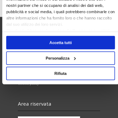
Cerca
nostri partner che si occupano di analisi dei dati web,
pubblicità e social media, i quali potrebbero combinarle con
altre informazioni che ha fornito loro o che hanno raccolto
dal suo utilizzo dei loro servizi.
Chiudendo il banner cliccando sulla
X
verranno accettati
Utilità
solo i cookie necessari.
Accetta tutti
Contatti e RPD
Personalizza
Disclaimer
Privacy policy
Rifiuta
Cookie policy
Area riservata