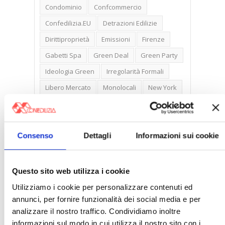
Condominio
Confcommercio
Confedilizia.EU
Detrazioni Edilizie
Dirittiproprietà
Emissioni
Firenze
Gabetti Spa
Green Deal
Green Party
Ideologia Green
Irregolarità Formali
Libero Mercato
Monolocali
New York
Nudaproprietà
Prezzi Case
Prima Casa
Proprietari Casa
Consenso
Dettagli
Informazioni sui cookie
Rendite Catastali
Rivoluzioneliberale
Ruderi
Sicurezza
Sommerso
Sunia
Trasferimenti
Treviso
Questo sito web utilizza i cookie
Valore Case
Utilizziamo i cookie per personalizzare contenuti ed
annunci, per fornire funzionalità dei social media e per
analizzare il nostro traffico. Condividiamo inoltre
informazioni sul modo in cui utilizza il nostro sito con i