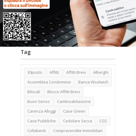
Categorie
Tag
30posto
Affitti
Affitti Brevi
Alberghi
Assemblea Condominio
Banca Woolwich
Bilocali
Blocco Affitti Brevi
Buon Senso
Cambioabitazione
Carenza Alloggi
Case Green
Case Pubbliche
Cedolare Secca
CO2
Collabenti
Compravendite Immobiliari