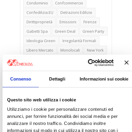
Condominio
Confcommercio
Confedilizia.EU
Detrazioni Edilizie
Dirittiproprietà
Emissioni
Firenze
Gabetti Spa
Green Deal
Green Party
Ideologia Green
Irregolarità Formali
Libero Mercato
Monolocali
New York
Nudaproprietà
Prezzi Case
Prima Casa
Proprietari Casa
Rendite Catastali
Rivoluzioneliberale
Consenso
Dettagli
Informazioni sui cookie
Ruderi
Sicurezza
Sommerso
Sunia
Trasferimenti
Treviso
Questo sito web utilizza i cookie
Valore Case
Utilizziamo i cookie per personalizzare contenuti ed
annunci, per fornire funzionalità dei social media e per
analizzare il nostro traffico. Condividiamo inoltre
informazioni sul modo in cui utilizza il nostro sito con i
Cerca