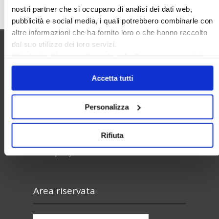
nostri partner che si occupano di analisi dei dati web,
pubblicità e social media, i quali potrebbero combinarle con
altre informazioni che ha fornito loro o che hanno raccolto
dal suo utilizzo dei loro servizi.
Chiudendo il banner cliccando sulla
X
verranno accettati
Utilità
solo i cookie necessari.
Accetta tutti
Contatti e RPD
Personalizza
Disclaimer
Privacy policy
Rifiuta
Cookie policy
Area riservata