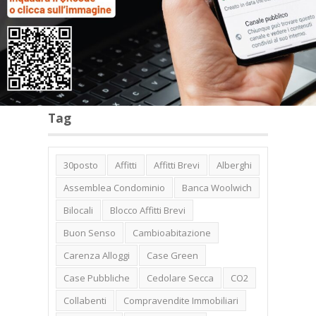
Categorie
Tag
30posto
Affitti
Affitti Brevi
Alberghi
Assemblea Condominio
Banca Woolwich
Bilocali
Blocco Affitti Brevi
Buon Senso
Cambioabitazione
Carenza Alloggi
Case Green
Case Pubbliche
Cedolare Secca
CO2
Collabenti
Compravendite Immobiliari