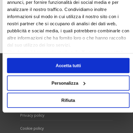
Sunia
Trasferimenti
Treviso
annunci, per fornire funzionalità dei social media e per
analizzare il nostro traffico. Condividiamo inoltre
Valore Case
informazioni sul modo in cui utilizza il nostro sito con i
nostri partner che si occupano di analisi dei dati web,
pubblicità e social media, i quali potrebbero combinarle con
Cerca
altre informazioni che ha fornito loro o che hanno raccolto
dal suo utilizzo dei loro servizi.
Chiudendo il banner cliccando sulla
X
verranno accettati
solo i cookie necessari.
Accetta tutti
Utilità
Personalizza
Contatti e RPD
Rifiuta
Disclaimer
Privacy policy
Cookie policy