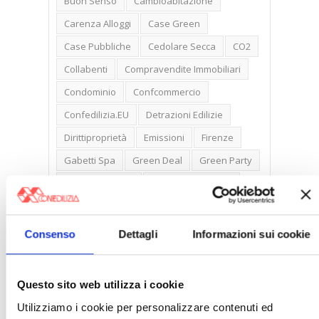
Buon Senso
Cambioabitazione
Carenza Alloggi
Case Green
Case Pubbliche
Cedolare Secca
CO2
Collabenti
Compravendite Immobiliari
Condominio
Confcommercio
Confedilizia.EU
Detrazioni Edilizie
Dirittiproprietà
Emissioni
Firenze
Gabetti Spa
Green Deal
Green Party
Ideologia Green
Irregolarità Formali
Libero Mercato
Monolocali
New York
Nudaproprietà
Prezzi Case
Consenso
Dettagli
Informazioni sui cookie
Prima Casa
Proprietari Casa
Rendite Catastali
Rivoluzioneliberale
Questo sito web utilizza i cookie
Ruderi
Sicurezza
Sommerso
Utilizziamo i cookie per personalizzare contenuti ed