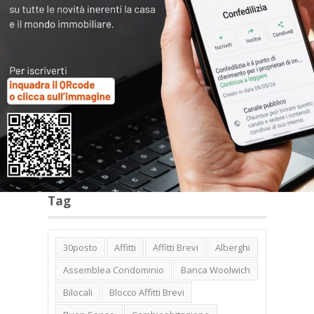
Categorie
Tag
30posto
Affitti
Affitti Brevi
Alberghi
Assemblea Condominio
Banca Woolwich
Bilocali
Blocco Affitti Brevi