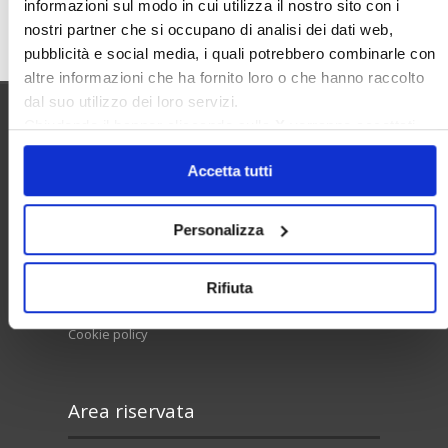
informazioni sul modo in cui utilizza il nostro sito con i
Cerca
nostri partner che si occupano di analisi dei dati web,
pubblicità e social media, i quali potrebbero combinarle con
altre informazioni che ha fornito loro o che hanno raccolto
dal suo utilizzo dei loro servizi.
Chiudendo il banner cliccando sulla
X
verranno accettati
Utilità
solo i cookie necessari.
Accetta tutti
Contatti e RPD
Personalizza
Disclaimer
Rifiuta
Privacy policy
Cookie policy
Area riservata