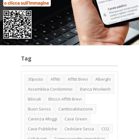
Categorie
Tag
30posto
Affitti
Affitti Brevi
Alberghi
Assemblea Condominio
Banca Woolwich
Bilocali
Blocco Affitti Brevi
Buon Senso
Cambioabitazione
Carenza Alloggi
Case Green
Case Pubbliche
Cedolare Secca
CO2
Collabenti
Compravendite Immobiliari