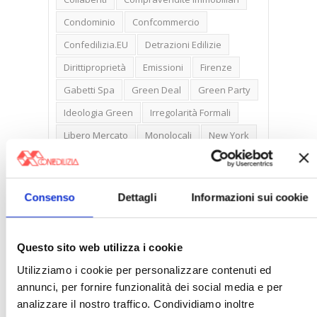
Condominio
Confcommercio
Confedilizia.EU
Detrazioni Edilizie
Dirittiproprietà
Emissioni
Firenze
Gabetti Spa
Green Deal
Green Party
Ideologia Green
Irregolarità Formali
Libero Mercato
Monolocali
New York
Nudaproprietà
Prezzi Case
Prima Casa
Proprietari Casa
Consenso
Dettagli
Informazioni sui cookie
Rendite Catastali
Rivoluzioneliberale
Ruderi
Sicurezza
Sommerso
Questo sito web utilizza i cookie
Sunia
Trasferimenti
Treviso
Utilizziamo i cookie per personalizzare contenuti ed
Valore Case
annunci, per fornire funzionalità dei social media e per
analizzare il nostro traffico. Condividiamo inoltre