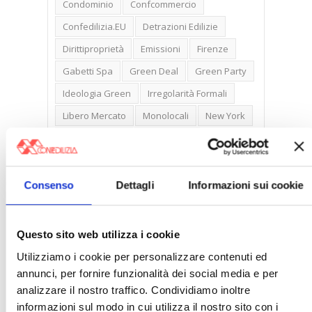
Condominio
Confcommercio
Confedilizia.EU
Detrazioni Edilizie
Dirittiproprietà
Emissioni
Firenze
Gabetti Spa
Green Deal
Green Party
Ideologia Green
Irregolarità Formali
Libero Mercato
Monolocali
New York
Nudaproprietà
Prezzi Case
Prima Casa
Proprietari Casa
Rendite Catastali
Rivoluzioneliberale
Consenso
Dettagli
Informazioni sui cookie
Ruderi
Sicurezza
Sommerso
Sunia
Trasferimenti
Treviso
Questo sito web utilizza i cookie
Valore Case
Utilizziamo i cookie per personalizzare contenuti ed
annunci, per fornire funzionalità dei social media e per
analizzare il nostro traffico. Condividiamo inoltre
informazioni sul modo in cui utilizza il nostro sito con i
Cerca