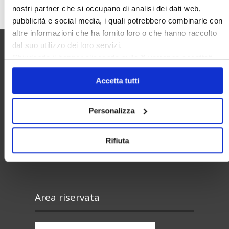
nostri partner che si occupano di analisi dei dati web,
pubblicità e social media, i quali potrebbero combinarle con
altre informazioni che ha fornito loro o che hanno raccolto
dal suo utilizzo dei loro servizi.
Chiudendo il banner cliccando sulla
X
verranno accettati
Utilità
solo i cookie necessari.
Accetta tutti
Contatti e RPD
Personalizza
Disclaimer
Privacy policy
Rifiuta
Cookie policy
Area riservata