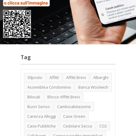
Categorie
Tag
30posto
Affitti
Affitti Brevi
Alberghi
Assemblea Condominio
Banca Woolwich
Bilocali
Blocco Affitti Brevi
Buon Senso
Cambioabitazione
Carenza Alloggi
Case Green
Case Pubbliche
Cedolare Secca
CO2
Collabenti
Compravendite Immobiliari