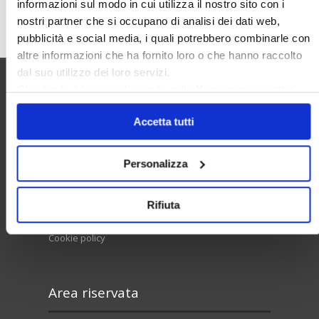
informazioni sul modo in cui utilizza il nostro sito con i
Cerca
nostri partner che si occupano di analisi dei dati web,
pubblicità e social media, i quali potrebbero combinarle con
altre informazioni che ha fornito loro o che hanno raccolto
dal suo utilizzo dei loro servizi.
Chiudendo il banner cliccando sulla
X
verranno accettati
Utilità
solo i cookie necessari.
Accetta tutti
Contatti e RPD
Personalizza
Disclaimer
Rifiuta
Privacy policy
Cookie policy
Area riservata