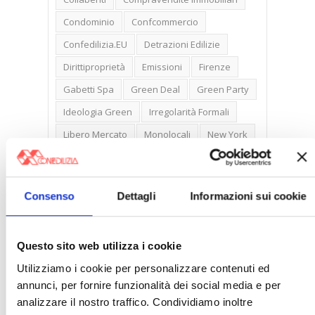
Condominio
Confcommercio
Confedilizia.EU
Detrazioni Edilizie
Dirittiproprietà
Emissioni
Firenze
Gabetti Spa
Green Deal
Green Party
Ideologia Green
Irregolarità Formali
Libero Mercato
Monolocali
New York
Nudaproprietà
Prezzi Case
Prima Casa
Proprietari Casa
Consenso
Dettagli
Informazioni sui cookie
Rendite Catastali
Rivoluzioneliberale
Ruderi
Sicurezza
Sommerso
Questo sito web utilizza i cookie
Sunia
Trasferimenti
Treviso
Utilizziamo i cookie per personalizzare contenuti ed
Valore Case
annunci, per fornire funzionalità dei social media e per
analizzare il nostro traffico. Condividiamo inoltre