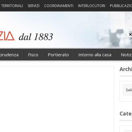
I TERRITORIALI
SERVIZI
COORDINAMENTI
INTERLOCUTORI
PUBBLICAZI
sprudenza
Fisco
Portierato
Intorno alla casa
Notiz
Arch
Cate