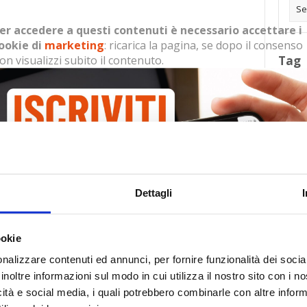
er accedere a questi contenuti è necessario accettare i
ookie di
marketing
: ricarica la pagina, se dopo il consenso
on visualizzi subito il contenuto.
Tag
30
Alb
essario accettare i cookie di
marketing
: ricarica la pagina,
Ba
il contenuto.
Blo
Dettagli
Ca
Ca
Ce
ookie
nalizzare contenuti ed annunci, per fornire funzionalità dei socia
Com
inoltre informazioni sul modo in cui utilizza il nostro sito con i 
Co
icità e social media, i quali potrebbero combinarle con altre inform
Det