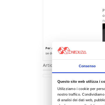
P
c
n
Per accedere a questi contenuti è nec
se dopo il consenso non visualizzi subito 
Articoli collegati
Consenso
Questo sito web utilizza i c
Utilizziamo i cookie per perso
nostro traffico. Condividiamo 
di analisi dei dati web, pubbl