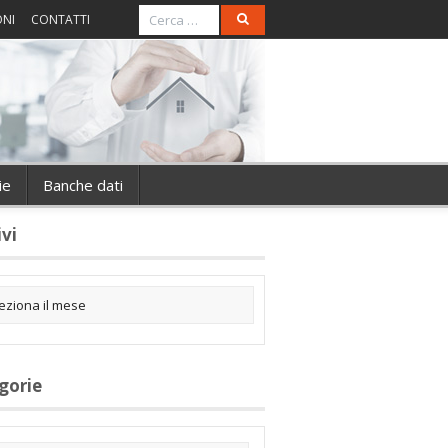
ONI
CONTATTI
ie
Banche dati
ivi
gorie