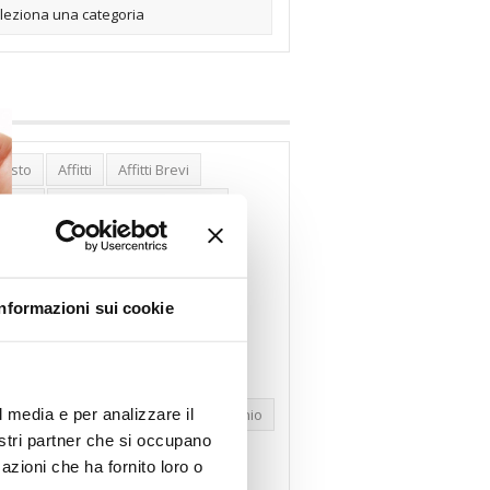
posto
Affitti
Affitti Brevi
erghi
Assemblea Condominio
nca Woolwich
Bilocali
cco Affitti Brevi
Buon Senso
Informazioni sui cookie
mbioabitazione
Carenza Alloggi
se Green
Case Pubbliche
dolare Secca
CO2
Collabenti
l media e per analizzare il
pravendite Immobiliari
Condominio
nostri partner che si occupano
nfcommercio
Confedilizia.EU
azioni che ha fornito loro o
razioni Edilizie
Dirittiproprietà