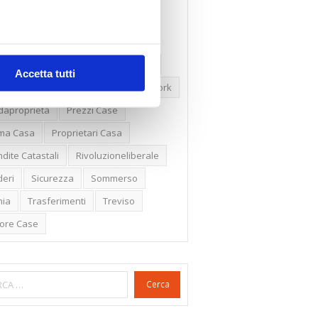
ssioni
Firenze
Gabetti Spa
een Deal
Green Party
ologia Green
Irregolarità Formali
Accetta tutti
ero Mercato
Monolocali
New York
daproprietà
Prezzi Case
ima Casa
Proprietari Casa
dite Catastali
Rivoluzioneliberale
eri
Sicurezza
Sommerso
nia
Trasferimenti
Treviso
lore Case
Cerca