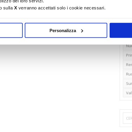
lizzo dei loro servizi.
o sulla
X
verranno accettati solo i cookie necessari.
Emi
Gr
Ide
Personalizza
Lib
Nu
Pr
Ren
Rud
Su
Va