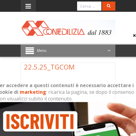
Menu
22.5.25_TGCOM
er accedere a questi contenuti è necessario accettare i
ookie di
marketing
: ricarica la pagina, se dopo il consenso
on visualizzi subito il contenuto.
Per accedere a questi contenuti è
necessario accettare i cookie di
marketing
: