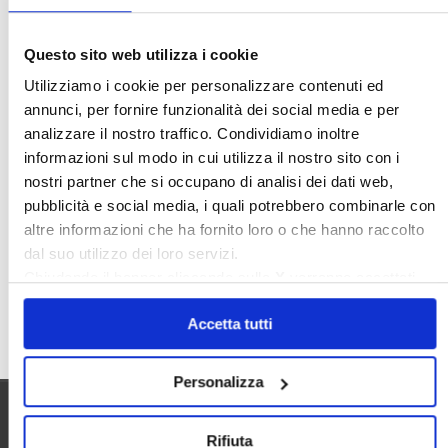
Ideologia Green
Irregolarità Formali
Libero Mercato
Monolocali
New York
Questo sito web utilizza i cookie
Nudaproprietà
Prezzi Case
Utilizziamo i cookie per personalizzare contenuti ed
Prima Casa
Proprietari Casa
annunci, per fornire funzionalità dei social media e per
analizzare il nostro traffico. Condividiamo inoltre
Rendite Catastali
Rivoluzioneliberale
informazioni sul modo in cui utilizza il nostro sito con i
Ruderi
Sicurezza
Sommerso
nostri partner che si occupano di analisi dei dati web,
Sunia
Trasferimenti
Treviso
pubblicità e social media, i quali potrebbero combinarle con
altre informazioni che ha fornito loro o che hanno raccolto
Valore Case
dal suo utilizzo dei loro servizi.
Chiudendo il banner cliccando sulla
X
verranno accettati
solo i cookie necessari.
Cerca
Accetta tutti
Personalizza
Utilità
Rifiuta