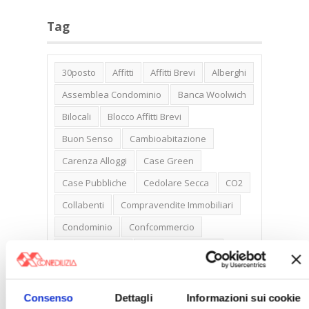
Tag
30posto
Affitti
Affitti Brevi
Alberghi
Assemblea Condominio
Banca Woolwich
Bilocali
Blocco Affitti Brevi
Buon Senso
Cambioabitazione
Carenza Alloggi
Case Green
Case Pubbliche
Cedolare Secca
CO2
Collabenti
Compravendite Immobiliari
Condominio
Confcommercio
Confedilizia.EU
Detrazioni Edilizie
Dirittiproprietà
Emissioni
Firenze
Gabetti Spa
Green Deal
Green Party
Consenso
Dettagli
Informazioni sui cookie