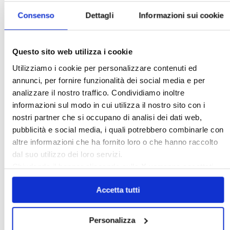
Confedilizia.EU
Detrazioni Edilizie
Consenso
Dettagli
Informazioni sui cookie
Dirittiproprietà
Emissioni
Firenze
Gabetti Spa
Green Deal
Green Party
Ideologia Green
Irregolarità Formali
Questo sito web utilizza i cookie
Libero Mercato
Monolocali
New York
Utilizziamo i cookie per personalizzare contenuti ed
annunci, per fornire funzionalità dei social media e per
Nudaproprietà
Prezzi Case
analizzare il nostro traffico. Condividiamo inoltre
Prima Casa
Proprietari Casa
informazioni sul modo in cui utilizza il nostro sito con i
Rendite Catastali
Rivoluzioneliberale
nostri partner che si occupano di analisi dei dati web,
pubblicità e social media, i quali potrebbero combinarle con
Ruderi
Sicurezza
Sommerso
altre informazioni che ha fornito loro o che hanno raccolto
Sunia
Trasferimenti
Treviso
dal suo utilizzo dei loro servizi.
Valore Case
Chiudendo il banner cliccando sulla
X
verranno accettati
solo i cookie necessari.
Accetta tutti
Cerca
Personalizza