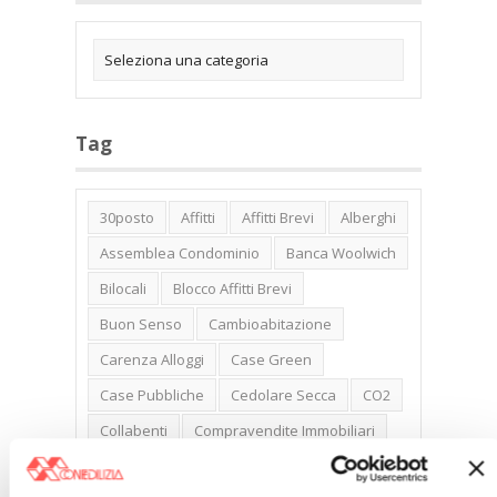
Tag
30posto
Affitti
Affitti Brevi
Alberghi
Assemblea Condominio
Banca Woolwich
Bilocali
Blocco Affitti Brevi
Buon Senso
Cambioabitazione
Carenza Alloggi
Case Green
Case Pubbliche
Cedolare Secca
CO2
Collabenti
Compravendite Immobiliari
Condominio
Confcommercio