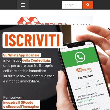
Menu
Messaggio inviato con
successo
Grazie per averci contattati
.
Ti abbiamo inviato una mail automatica.
Se non dovessi trovarla:
controlla la cartella “posta indesiderata”
(spam) e controllala in futuro, così
avrai
la certezza di non perdere la