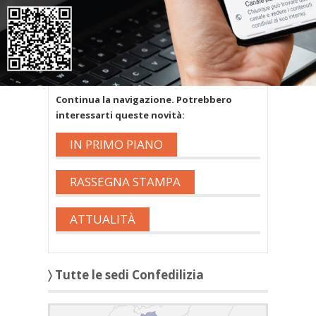
risposta al tuo messaggio
;
se non è neppure nello spam, è
possibile che l’indirizzo email inserito
non sia corretto. Invia di nuovo il tuo
messaggio.
Continua la navigazione. Potrebbero
interessarti queste novità:
IN PRIMO PIANO
RASSEGNA STAMPA
ATTUALITÀ
〉 Tutte le sedi Confedilizia