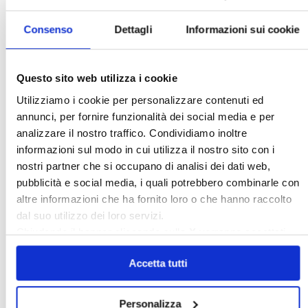
Scopri il portale della Confedilizia che ti aiuta
a gestire ogni aspetto del tuo contratto di
locazione, visita
affittocasa.info
Consenso
Dettagli
Informazioni sui cookie
〉 5 ragioni per aderire a Confedilizia
Questo sito web utilizza i cookie
Utilizziamo i cookie per personalizzare contenuti ed
annunci, per fornire funzionalità dei social media e per
analizzare il nostro traffico. Condividiamo inoltre
informazioni sul modo in cui utilizza il nostro sito con i
nostri partner che si occupano di analisi dei dati web,
pubblicità e social media, i quali potrebbero combinarle con
altre informazioni che ha fornito loro o che hanno raccolto
dal suo utilizzo dei loro servizi.
Chiudendo il banner cliccando sulla
X
verranno accettati
solo i cookie necessari.
〉 Coordinamenti
Accetta tutti
Personalizza