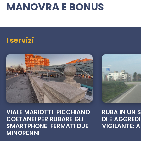
seconds
MANOVRA E BONUS
I servizi
VIALE MARIOTTI: PICCHIANO
RUBA IN UN
COETANEI PER RUBARE GLI
DI E AGGREDI
SMARTPHONE. FERMATI DUE
VIGILANTE: 
MINORENNI