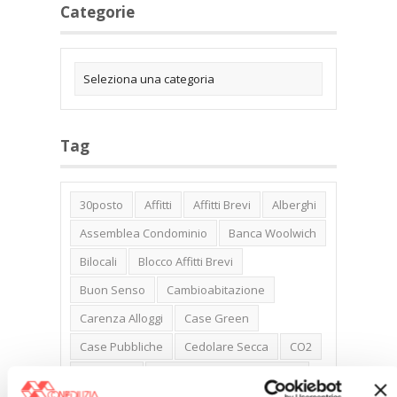
Categorie
Tag
30posto
Affitti
Affitti Brevi
Alberghi
Assemblea Condominio
Banca Woolwich
Bilocali
Blocco Affitti Brevi
Buon Senso
Cambioabitazione
Carenza Alloggi
Case Green
Case Pubbliche
Cedolare Secca
CO2
Collabenti
Compravendite Immobiliari