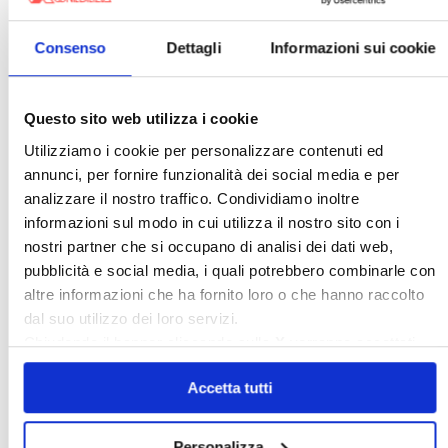
Condominio
Confcommercio
Confedilizia.EU
Detrazioni Edilizie
Consenso
Dettagli
Informazioni sui cookie
Dirittiproprietà
Emissioni
Firenze
Gabetti Spa
Green Deal
Green Party
Questo sito web utilizza i cookie
Ideologia Green
Irregolarità Formali
Utilizziamo i cookie per personalizzare contenuti ed
Libero Mercato
Monolocali
New York
annunci, per fornire funzionalità dei social media e per
analizzare il nostro traffico. Condividiamo inoltre
Nudaproprietà
Prezzi Case
informazioni sul modo in cui utilizza il nostro sito con i
Prima Casa
Proprietari Casa
nostri partner che si occupano di analisi dei dati web,
Rendite Catastali
Rivoluzioneliberale
pubblicità e social media, i quali potrebbero combinarle con
altre informazioni che ha fornito loro o che hanno raccolto
Ruderi
Sicurezza
Sommerso
dal suo utilizzo dei loro servizi.
Sunia
Trasferimenti
Treviso
Chiudendo il banner cliccando sulla
X
verranno accettati
Valore Case
solo i cookie necessari.
Accetta tutti
Cerca
Personalizza