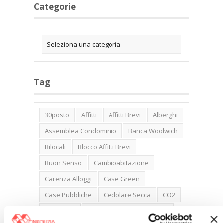
Categorie
Tag
30posto
Affitti
Affitti Brevi
Alberghi
Assemblea Condominio
Banca Woolwich
Bilocali
Blocco Affitti Brevi
Buon Senso
Cambioabitazione
Carenza Alloggi
Case Green
Case Pubbliche
Cedolare Secca
CO2
Collabenti
Compravendite Immobiliari