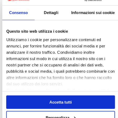
Condominio
Confcommercio
Confedilizia.EU
Detrazioni Edilizie
Consenso
Dettagli
Informazioni sui cookie
Dirittiproprietà
Emissioni
Firenze
Gabetti Spa
Green Deal
Green Party
Questo sito web utilizza i cookie
Ideologia Green
Irregolarità Formali
Utilizziamo i cookie per personalizzare contenuti ed
Libero Mercato
Monolocali
New York
annunci, per fornire funzionalità dei social media e per
analizzare il nostro traffico. Condividiamo inoltre
Nudaproprietà
Prezzi Case
informazioni sul modo in cui utilizza il nostro sito con i
Prima Casa
Proprietari Casa
nostri partner che si occupano di analisi dei dati web,
Rendite Catastali
Rivoluzioneliberale
pubblicità e social media, i quali potrebbero combinarle con
altre informazioni che ha fornito loro o che hanno raccolto
Ruderi
Sicurezza
Sommerso
dal suo utilizzo dei loro servizi.
Sunia
Trasferimenti
Treviso
Chiudendo il banner cliccando sulla
X
verranno accettati
Valore Case
solo i cookie necessari.
Accetta tutti
Cerca
Personalizza