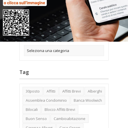
Categorie
Tag
30posto
Affitti
Affitti Brevi
Alberghi
Assemblea Condominio
Banca Woolwich
Bilocali
Blocco Affitti Brevi
Buon Senso
Cambioabitazione
Carenza Alloggi
Case Green