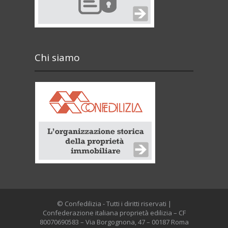
Chi siamo
© Confedilizia - Tutti i diritti riservati |
Confederazione italiana proprietà edilizia – CF
80070690583 – Via Borgognona, 47 – 00187 Roma