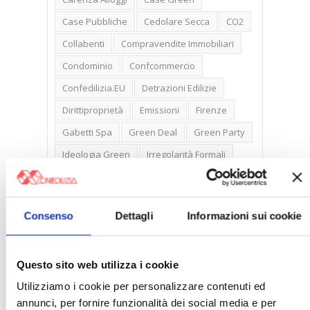
Case Pubbliche
Cedolare Secca
CO2
Collabenti
Compravendite Immobiliari
Condominio
Confcommercio
Confedilizia.EU
Detrazioni Edilizie
Dirittiproprietà
Emissioni
Firenze
Gabetti Spa
Green Deal
Green Party
Ideologia Green
Irregolarità Formali
Libero Mercato
Monolocali
New York
Nudaproprietà
Prezzi Case
Consenso
Dettagli
Informazioni sui cookie
Prima Casa
Proprietari Casa
Rendite Catastali
Rivoluzioneliberale
Questo sito web utilizza i cookie
Ruderi
Sicurezza
Sommerso
Utilizziamo i cookie per personalizzare contenuti ed
Sunia
Trasferimenti
Treviso
annunci, per fornire funzionalità dei social media e per
Valore Case