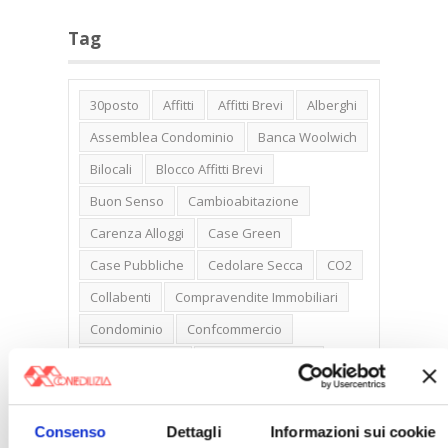
Tag
30posto
Affitti
Affitti Brevi
Alberghi
Assemblea Condominio
Banca Woolwich
Bilocali
Blocco Affitti Brevi
Buon Senso
Cambioabitazione
Carenza Alloggi
Case Green
Case Pubbliche
Cedolare Secca
CO2
Collabenti
Compravendite Immobiliari
Condominio
Confcommercio
Confedilizia.EU
Detrazioni Edilizie
Dirittiproprietà
Emissioni
Firenze
Gabetti Spa
Green Deal
Green Party
Consenso
Dettagli
Informazioni sui cookie