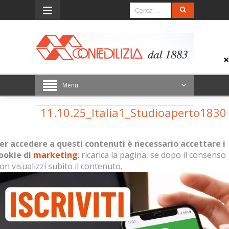
Menu
11.10.25_Italia1_Studioaperto1830
er accedere a questi contenuti è necessario accettare i
ookie di
marketing
: ricarica la pagina, se dopo il consenso
on visualizzi subito il contenuto.
Per accedere a questi contenuti è
necessario accettare i cookie di
marketing
: