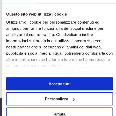
Ideologia Green
Irregolarità Formali
Libero Mercato
Monolocali
New York
Questo sito web utilizza i cookie
Nudaproprietà
Prezzi Case
Utilizziamo i cookie per personalizzare contenuti ed
Prima Casa
Proprietari Casa
annunci, per fornire funzionalità dei social media e per
analizzare il nostro traffico. Condividiamo inoltre
Rendite Catastali
Rivoluzioneliberale
informazioni sul modo in cui utilizza il nostro sito con i
Ruderi
Sicurezza
Sommerso
nostri partner che si occupano di analisi dei dati web,
Sunia
Trasferimenti
Treviso
pubblicità e social media, i quali potrebbero combinarle con
altre informazioni che ha fornito loro o che hanno raccolto
Valore Case
dal suo utilizzo dei loro servizi.
Chiudendo il banner cliccando sulla
X
verranno accettati
solo i cookie necessari.
Cerca
Accetta tutti
Personalizza
Utilità
Rifiuta