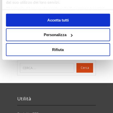
dal suo utilizzo dei loro servizi.
Nudaproprietà
Prezzi Case
Chiudendo il banner cliccando sulla
X
verranno accettati
Prima Casa
Proprietari Casa
solo i cookie necessari.
Accetta tutti
Rendite Catastali
Rivoluzioneliberale
Ruderi
Sicurezza
Sommerso
Personalizza
Sunia
Trasferimenti
Treviso
Valore Case
Rifiuta
Cerca
Utilità