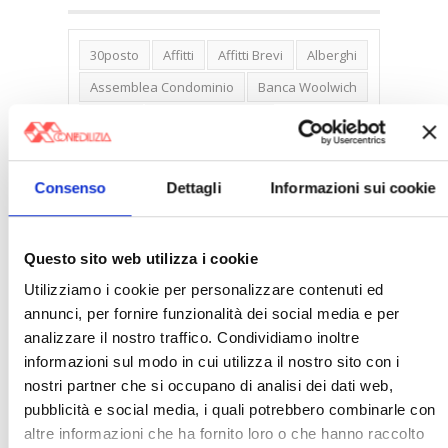
30posto
Affitti
Affitti Brevi
Alberghi
Assemblea Condominio
Banca Woolwich
Bilocali
Blocco Affitti Brevi
Buon Senso
Cambioabitazione
Carenza Alloggi
Case Green
Consenso
Dettagli
Informazioni sui cookie
Case Pubbliche
Cedolare Secca
CO2
Collabenti
Compravendite Immobiliari
Questo sito web utilizza i cookie
Condominio
Confcommercio
Utilizziamo i cookie per personalizzare contenuti ed
Confedilizia.EU
Detrazioni Edilizie
annunci, per fornire funzionalità dei social media e per
analizzare il nostro traffico. Condividiamo inoltre
Dirittiproprietà
Emissioni
Firenze
informazioni sul modo in cui utilizza il nostro sito con i
Gabetti Spa
Green Deal
Green Party
nostri partner che si occupano di analisi dei dati web,
Ideologia Green
Irregolarità Formali
pubblicità e social media, i quali potrebbero combinarle con
altre informazioni che ha fornito loro o che hanno raccolto
Libero Mercato
Monolocali
New York