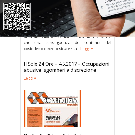
La “retromarcia” sugli sgomberi è
figlia del decreto sicurezza (che
Confedilizia aveva chiesto di
modificare)
“Quella che è stata definita come la
«retromarcia» del Ministero dell’interno non è
che una conseguenza dei contenuti del
cosiddetto decreto sicurezza...
Leggi
Il Sole 24 Ore – 4.5.2017 – Occupazioni
abusive, sgomberi a discrezione
Leggi