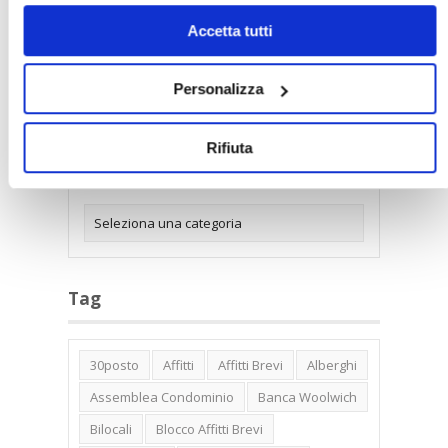
solo i cookie necessari.
Accetta tutti
Personalizza
Categorie
Rifiuta
Tag
30posto
Affitti
Affitti Brevi
Alberghi
Assemblea Condominio
Banca Woolwich
Bilocali
Blocco Affitti Brevi