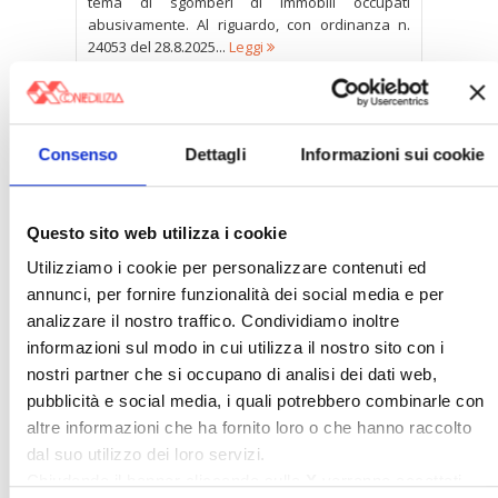
tema di sgomberi di immobili occupati
abusivamente. Al riguardo, con ordinanza n.
24053 del 28.8.2025...
Leggi
Un messaggio chiaro
Con il voto dell’8 e 9 giugno, gli elettori europei
Consenso
Dettagli
Informazioni sui cookie
hanno mandato alla Commissione e al
Parlamento un messaggio chiaro: va invertita la
rotta....
Leggi
Questo sito web utilizza i cookie
1-2) Italia all’avanguardia. L’auto elettrica è già
Utilizziamo i cookie per personalizzare contenuti ed
fuori moda. Per l’ambiente è meglio l’idrogeno.
annunci, per fornire funzionalità dei social media e per
Mentre i veicoli non a benzina ancora stentano
analizzare il nostro traffico. Condividiamo inoltre
a p...
Leggi
informazioni sul modo in cui utilizza il nostro sito con i
nostri partner che si occupano di analisi dei dati web,
pubblicità e social media, i quali potrebbero combinarle con
‹
1
2
3
4
5
›
»
altre informazioni che ha fornito loro o che hanno raccolto
dal suo utilizzo dei loro servizi.
Chiudendo il banner cliccando sulla
X
verranno accettati
Archivi