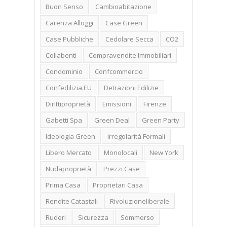
Buon Senso
Cambioabitazione
Carenza Alloggi
Case Green
Case Pubbliche
Cedolare Secca
CO2
Collabenti
Compravendite Immobiliari
Condominio
Confcommercio
Confedilizia.EU
Detrazioni Edilizie
Dirittiproprietà
Emissioni
Firenze
Gabetti Spa
Green Deal
Green Party
Ideologia Green
Irregolarità Formali
Libero Mercato
Monolocali
New York
Nudaproprietà
Prezzi Case
Prima Casa
Proprietari Casa
Rendite Catastali
Rivoluzioneliberale
Ruderi
Sicurezza
Sommerso