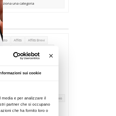
posto
Affitti
Affitti Brevi
erghi
Assemblea Condominio
nca Woolwich
Bilocali
cco Affitti Brevi
Buon Senso
Informazioni sui cookie
mbioabitazione
Carenza Alloggi
se Green
Case Pubbliche
dolare Secca
CO2
Collabenti
l media e per analizzare il
pravendite Immobiliari
Condominio
nostri partner che si occupano
nfcommercio
Confedilizia.EU
azioni che ha fornito loro o
razioni Edilizie
Dirittiproprietà