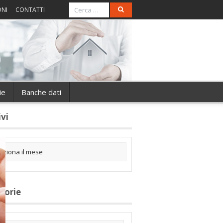
ONI
CONTATTI
ie
Banche dati
ivi
gorie