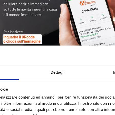
Tag
30
Alb
Ba
Blo
Dettagli
Ca
Ca
Ce
ookie
nalizzare contenuti ed annunci, per fornire funzionalità dei socia
Com
inoltre informazioni sul modo in cui utilizza il nostro sito con i 
Co
icità e social media, i quali potrebbero combinarle con altre inform
Det