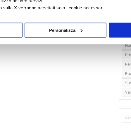
lizzo dei loro servizi.
o sulla
X
verranno accettati solo i cookie necessari.
Emi
Gr
Ide
Personalizza
Lib
Nu
Pr
Ren
Rud
Su
Va