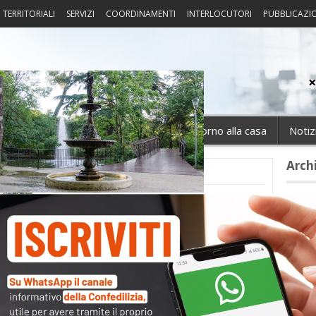
I TERRITORIALI
SERVIZI
COORDINAMENTI
INTERLOCUTORI
PUBBLICAZI
sprudenza
Fisco
Portierato
Intorno alla casa
Notiz
Arch
Cate