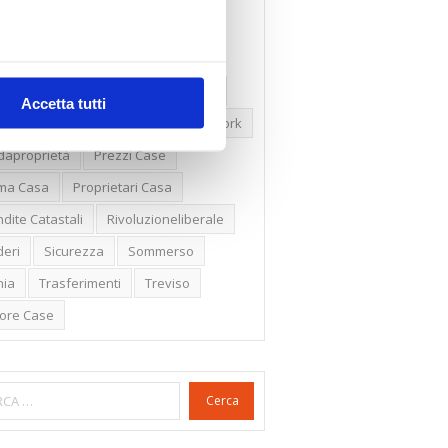
ssioni
Firenze
Gabetti Spa
een Deal
Green Party
ologia Green
Irregolarità Formali
Accetta tutti
ero Mercato
Monolocali
New York
daproprietà
Prezzi Case
ima Casa
Proprietari Casa
dite Catastali
Rivoluzioneliberale
eri
Sicurezza
Sommerso
nia
Trasferimenti
Treviso
lore Case
Cerca