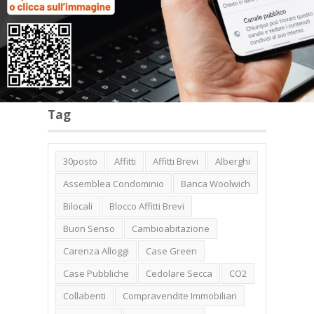
Categorie
Tag
30posto
Affitti
Affitti Brevi
Alberghi
Assemblea Condominio
Banca Woolwich
Bilocali
Blocco Affitti Brevi
Buon Senso
Cambioabitazione
Carenza Alloggi
Case Green
Case Pubbliche
Cedolare Secca
CO2
Collabenti
Compravendite Immobiliari