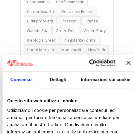
Condominio
Confcommercio
Confedilizia.EU
Detrazioni Edilizie
Dirittiproprietà
Emissioni
Firenze
Gabetti Spa
Green Deal
Green Party
Ideologia Green
Irregolarità Formali
Libero Mercato
Monolocali
New York
Nudaproprietà
Prezzi Case
Prima Casa
Proprietari Casa
Rendite Catastali
Rivoluzioneliberale
Consenso
Dettagli
Informazioni sui cookie
Ruderi
Sicurezza
Sommerso
Sunia
Trasferimenti
Treviso
Questo sito web utilizza i cookie
Valore Case
Utilizziamo i cookie per personalizzare contenuti ed
annunci, per fornire funzionalità dei social media e per
analizzare il nostro traffico. Condividiamo inoltre
informazioni sul modo in cui utilizza il nostro sito con i
Cerca