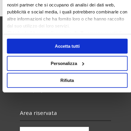
nostri partner che si occupano di analisi dei dati web,
pubblicità e social media, i quali potrebbero combinarle con
altre informazioni che ha fornito loro o che hanno raccolto
dal suo utilizzo dei loro servizi.
Chiudendo il banner cliccando sulla
X
verranno accettati
Utilità
solo i cookie necessari.
Accetta tutti
Contatti e RPD
Personalizza
Disclaimer
Privacy policy
Rifiuta
Cookie policy
Area riservata