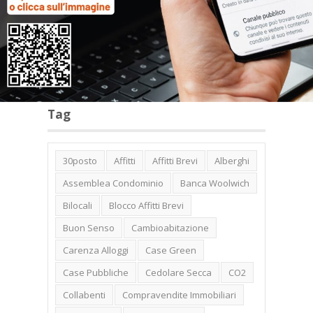
Categorie
Tag
30posto
Affitti
Affitti Brevi
Alberghi
Assemblea Condominio
Banca Woolwich
Bilocali
Blocco Affitti Brevi
Buon Senso
Cambioabitazione
Carenza Alloggi
Case Green
Case Pubbliche
Cedolare Secca
CO2
Collabenti
Compravendite Immobiliari