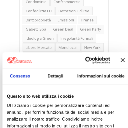
Condominio
Confcommercio
Confedilizia.EU
Detrazioni Edilizie
Dirittiproprietà
Emissioni
Firenze
Gabetti Spa
Green Deal
Green Party
Ideologia Green
Irregolarità Formali
Libero Mercato
Monolocali
New York
Nudaproprietà
Prezzi Case
Prima Casa
Proprietari Casa
Rendite Catastali
Rivoluzioneliberale
Consenso
Dettagli
Informazioni sui cookie
Ruderi
Sicurezza
Sommerso
Sunia
Trasferimenti
Treviso
Questo sito web utilizza i cookie
Valore Case
Utilizziamo i cookie per personalizzare contenuti ed
annunci, per fornire funzionalità dei social media e per
analizzare il nostro traffico. Condividiamo inoltre
informazioni sul modo in cui utilizza il nostro sito con i
Cerca