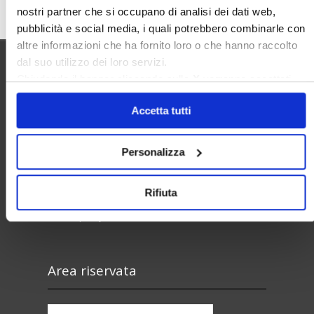
nostri partner che si occupano di analisi dei dati web,
pubblicità e social media, i quali potrebbero combinarle con
altre informazioni che ha fornito loro o che hanno raccolto
dal suo utilizzo dei loro servizi.
Chiudendo il banner cliccando sulla
X
verranno accettati
Utilità
solo i cookie necessari.
Accetta tutti
Contatti e RPD
Personalizza
Disclaimer
Privacy policy
Rifiuta
Cookie policy
Area riservata