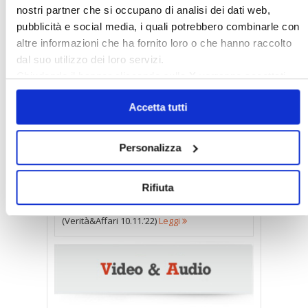
nostri partner che si occupano di analisi dei dati web,
pubblicità e social media, i quali potrebbero combinarle con
altre informazioni che ha fornito loro o che hanno raccolto
dal suo utilizzo dei loro servizi.
Chiudendo il banner cliccando sulla
X
verranno accettati
solo i cookie necessari.
Accetta tutti
CINGUETTIO
Personalizza
1-2) Svolta. Altro via libera all’uso del
contante “Niente multa a chi non utilizza il
Rifiuta
Pos” Il viceministro, Leo: “Controlli, ma non
sanzioni”. E il tetto sale 5 mila euro
(Verità&Affari 10.11.’22)
Leggi