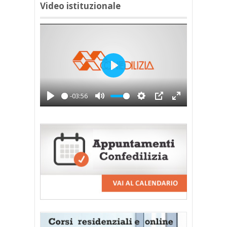
Video istituzionale
Play
-03:56
Play
Mute
Settings
PIP
Enter
fullscreen