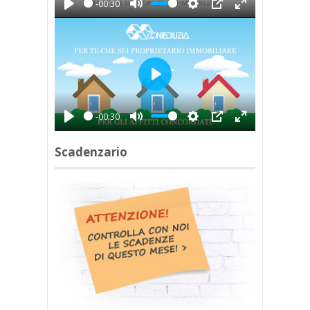
-00:30
Play
Mute
Settings
PIP
Enter
fullscreen
Play
-00:30
Play
Mute
Settings
PIP
Enter
fullscreen
Scadenzario