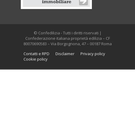
© Confedilizia - Tutti i diritti riservati |
Confederazione italiana proprietà edilizia – CF
80070690583 – Via Borgognona, 47 – 00187 Roma
Contatti e RPD
Disclaimer
Privacy policy
Cookie policy