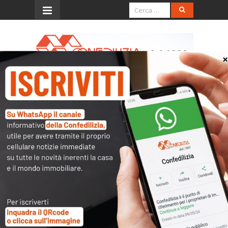
Menu
Confederazione
italiana proprietà
edilizia
Il punto di riferimento per tutte le questioni che
riguardano la
casa
e gli
immobili
in genere:
condominio
,
affitti
,
compravendite
,
tasse
,
catasto
…