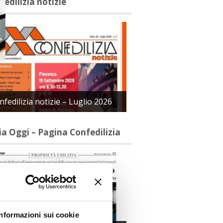
fedilizia notizie
nfedilizia notizie – Luglio 2026
lia Oggi – Pagina Confedilizia
Informazioni sui cookie