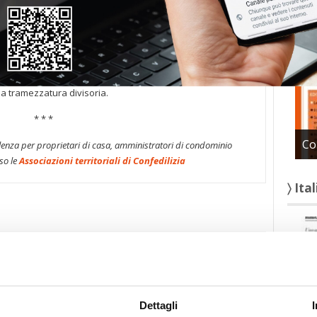
〉 Con
nziali indicati dall’art. 1117 c.c.”. Nella specie, la Suprema
ta, che aveva escluso che la ricorrenza di un condominio
di due appartamenti a schiera, facenti parte del medesimo
di fabbrica realizzato in virtù di una sola licenza edilizia e
i e tetto unitari e separati tra loro in linea verticale, da
na tramezzatura divisoria.
* * *
Co
enza per proprietari di casa, amministratori di condominio
so le
Associazioni territoriali di Confedilizia
〉 Ita
Dettagli