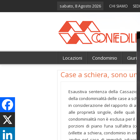
sabato, 8 Agosto 2026
CHI SIAMO
SED
Locazioni
Condominio
Giuri
Case a schiera, sono un
Esaustiva sentenza della Cassazione
della condominialità delle case a schi
in considerazione del rapporto di acc
alle proprietà singole, delle quali 
condominialità non è esclusa per il s
porzioni di piano l’una sull’altra (c
(villette a schiera, condominio in or
anche nel caso di immobili adiacent