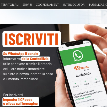
I TERRITORIALI
SERVIZI
COORDINAMENTI
INTERLOCUTORI
PUBBLICAZI
sprudenza
Fisco
Portierato
Intorno alla casa
Notiz
 condominio
〉 Not
APP
 (n. 27360/’16, inedita) sul tema – finora controverso –
R
era. “In tema di condominio – ha detto la Suprema Corte – ,
essorietà necessaria che lega le parti comuni dell’edificio
N
le prime rendono possibile l’esistenza stessa o l’uso, la
V
olo fatto che le costruzioni siano realizzate, anziché come
A
ondominio verticale), quali proprietà singole in sequenza
izzontale), poiché la nozione di condominio è configurabile
i orizzontalmente in senso proprio, purché dotati delle