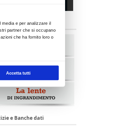
alia Oggi – Luglio 2026
briche
l media e per analizzare il
nostri partner che si occupano
azioni che ha fornito loro o
Accetta tutti
tizie e Banche dati