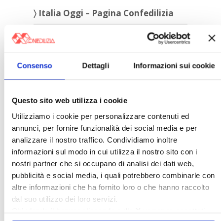
〉 Italia Oggi – Pagina Confedilizia
Consenso
Dettagli
Informazioni sui cookie
Questo sito web utilizza i cookie
Italia Oggi – Luglio 2026
Utilizziamo i cookie per personalizzare contenuti ed
annunci, per fornire funzionalità dei social media e per
analizzare il nostro traffico. Condividiamo inoltre
〉 Rubriche
informazioni sul modo in cui utilizza il nostro sito con i
nostri partner che si occupano di analisi dei dati web,
pubblicità e social media, i quali potrebbero combinarle con
altre informazioni che ha fornito loro o che hanno raccolto
dal suo utilizzo dei loro servizi.
Chiudendo il banner cliccando sulla
X
verranno accettati