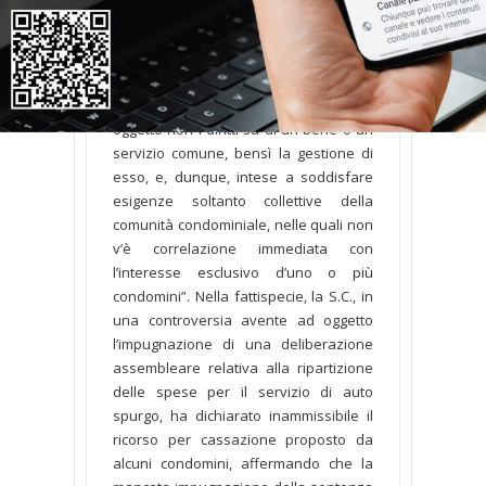
condominio, sicché non è ammissibile il
gravame avanzato da un singolo
condomino avverso la sentenza che
abbia visto soccombente il condominio,
trattandosi di controversie aventi ad
oggetto non i diritti su di un bene o un
servizio comune, bensì la gestione di
esso, e, dunque, intese a soddisfare
esigenze soltanto collettive della
comunità condominiale, nelle quali non
v’è correlazione immediata con
l’interesse esclusivo d’uno o più
condomini”. Nella fattispecie, la S.C., in
una controversia avente ad oggetto
l’impugnazione di una deliberazione
assembleare relativa alla ripartizione
delle spese per il servizio di auto
spurgo, ha dichiarato inammissibile il
ricorso per cassazione proposto da
alcuni condomini, affermando che la