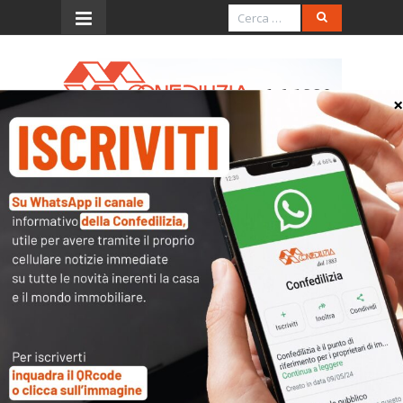
Menu
Impugnazione delibera
condominiale e ripartizione
delle spese
“Nelle controversie aventi ad oggetto
l’impugnazione di deliberazioni della
assemblea condominiale relative alla
ripartizione delle spese per le cose e
per i servizi comuni, unico legittimato
passivo è l’amministratore di