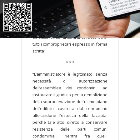
esclusive, in deroga all’articolo 1117
cod. civ., è nulla, perché inidonea a
comportare l’acquisto a titolo derivativo
di tali diritti, non essendo sufficiente,
all’uopo, un atto meramente ricognitivo
ed occorrendo, al contrario, l’accordo di
tutti i comproprietari espresso in forma
scritta”.
* * *
“L’amministratore è legittimato, senza
necessità di autorizzazione
dell’assemblea dei condomini, ad
instaurare il giudizio per la demolizione
della sopraelevazione dell’ultimo piano
dell’edificio, costruita dal condomino
alterandone l’estetica della facciata,
perché tale atto, diretto a conservare
l’esistenza delle parti comuni
condominiali, rientra fra quelli