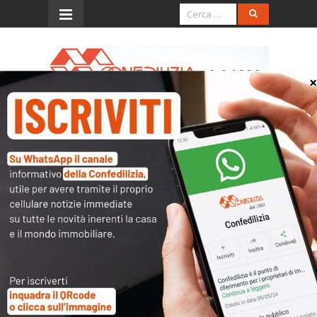
Menu
Delibera ricognitiva su beni
comuni – Poteri
dell’amministratore
La Cassazione (sent. 31.8.’17 n. 20612,
inedita) ha stabilito un principio di
riferimento importante. “La delibera
condominiale – ha detto – che accerti, a
maggioranza, l’ambito dei beni comuni
e l’estensione delle proprietà