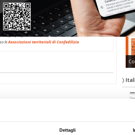
〉 Con
quella derivante dalla destinazione originaria del bene,
 una servitù a carico del suddetto bene comune”.
* * *
enza per proprietari di casa, amministratori di condominio
so le
Associazioni territoriali di Confedilizia
Co
〉 Ita
Dettagli