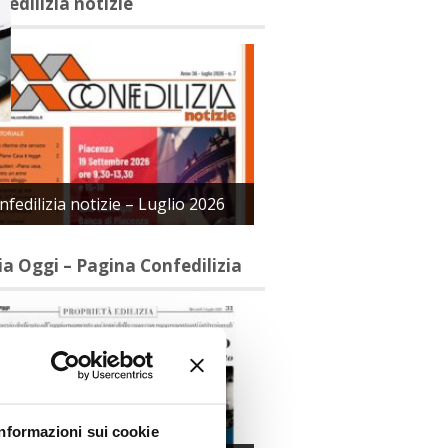
fedilizia notizie
nfedilizia notizie – Luglio 2026
lia Oggi – Pagina Confedilizia
Informazioni sui cookie