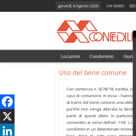
giovedì, 6 Agosto 2026
CHI SIAMO
SED
Locazioni
Condominio
Giuri
Uso del bene comune
Con sentenza n. 9278/’18, inedita, l
caso di comunione. In essa – hanno de
di trarre dal bene comune una utilità 
purché non venga alterata la destin
parte di questi ultimi. In particolar
consentito ai sensi dell’art. 1102 c.c.
condòmini in un determinato momento, 
l’uso deve in ogni caso ritenersi 