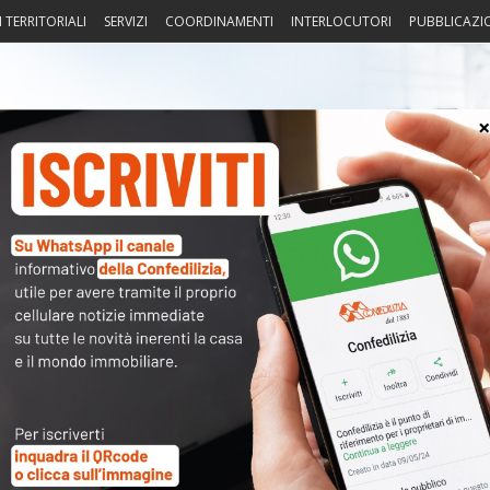
I TERRITORIALI
SERVIZI
COORDINAMENTI
INTERLOCUTORI
PUBBLICAZI
sprudenza
Fisco
Portierato
Intorno alla casa
Notiz
〉 Not
APP
a Cassazione ha risolto un problema che spesso si pone in
R
tto i supremi giudici – “ciascun comproprietario ha diritto
maggiore e più intensa di quella degli altri comproprietari,
N
azione del bene o compromesso il diritto al pari uso da
V
e, per stabilire se l’utilizzo più intenso del singolo sia
A
, deve aversi riguardo non all’uso concreto fatto dagli altri
ma a quello potenziale in relazione ai diritti di ciascuno;
permesso se l’utilità aggiuntiva ricavata dal singolo