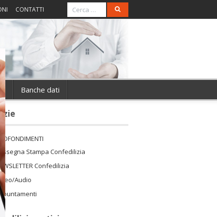
ONI
CONTATTI
ie
Banche dati
izie
ROFONDIMENTI
assegna Stampa Confedilizia
EWSLETTER Confedilizia
ideo/Audio
ppuntamenti