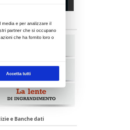
alia Oggi – Luglio 2026
briche
l media e per analizzare il
nostri partner che si occupano
azioni che ha fornito loro o
Accetta tutti
tizie e Banche dati