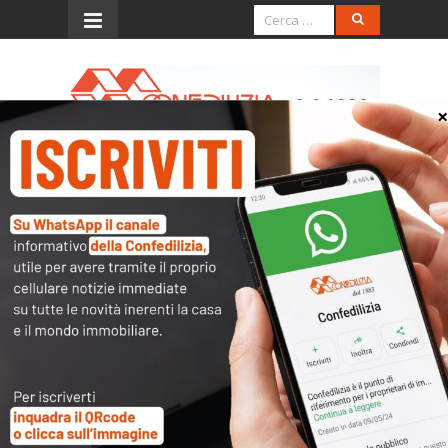
Menu
Lastrico solare ad uso
esclusivo, poteri
dell’assemblea
“In tema di condominio negli edifici,
l’obbligo dei proprietari di unità
abitative sottostanti il lastrico solare o
la terrazza a livello in uso o di proprietà
esclusivi di concorrere, nella misura dei
due terzi, nelle relative spese di