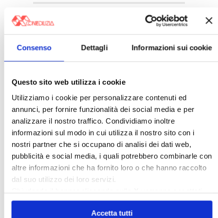
Consenso
Dettagli
Informazioni sui cookie
Questo sito web utilizza i cookie
Italia Oggi – Luglio 2026
Utilizziamo i cookie per personalizzare contenuti ed
annunci, per fornire funzionalità dei social media e per
〉 Rubriche
analizzare il nostro traffico. Condividiamo inoltre
informazioni sul modo in cui utilizza il nostro sito con i
nostri partner che si occupano di analisi dei dati web,
pubblicità e social media, i quali potrebbero combinarle con
altre informazioni che ha fornito loro o che hanno raccolto
dal suo utilizzo dei loro servizi.
Chiudendo il banner cliccando sulla
X
verranno accettati
solo i cookie necessari.
Accetta tutti