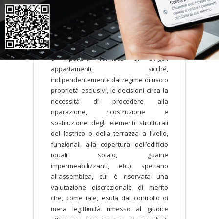
ricostruzione o manutenzione, ex art.
1126 cod. civ., trova fondamento nel
principio per cui i condomini sono tenuti
a contribuire alle spese in ragione
dell’«utilitas» che la cosa da ricostruire
o riparare fornisce ai singoli
appartamenti; sicché,
indipendentemente dal regime di uso o
proprietà esclusivi, le decisioni circa la
necessità di procedere alla
riparazione, ricostruzione e
sostituzione degli elementi strutturali
del lastrico o della terrazza a livello,
funzionali alla copertura dell’edificio
(quali solaio, guaine
impermeabilizzanti, etc.), spettano
all’assemblea, cui è riservata una
valutazione discrezionale di merito
che, come tale, esula dal controllo di
mera legittimità rimesso al giudice