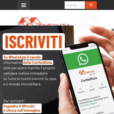
Menu
Edilizia residenziale
pubblica, assegnazione e
rilascio
A dirimere un importante contrasto a
proposito di edilizia popolare ed
economica, è intervenuta (sent. n.
24148/’17, inedita) la Cassazione a
sezioni unite. “In tema di edilizia
residenziale pubblica, la controversia