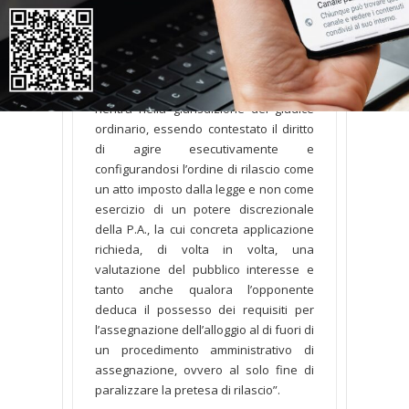
introdotta da chi si opponga ad un
provvedimento dell’amministrazione
comunale di rilascio di immobile
occupato senza titolo e di
assegnazione in locazione a terzi,
rientra nella giurisdizione del giudice
ordinario, essendo contestato il diritto
di agire esecutivamente e
configurandosi l’ordine di rilascio come
un atto imposto dalla legge e non come
esercizio di un potere discrezionale
della P.A., la cui concreta applicazione
richieda, di volta in volta, una
valutazione del pubblico interesse e
tanto anche qualora l’opponente
deduca il possesso dei requisiti per
l’assegnazione dell’alloggio al di fuori di
un procedimento amministrativo di
assegnazione, ovvero al solo fine di
paralizzare la pretesa di rilascio”.