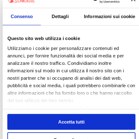
Consenso
Dettagli
Informazioni sui cookie
Italia Oggi – Luglio 2026
Questo sito web utilizza i cookie
〉 Rubriche
Utilizziamo i cookie per personalizzare contenuti ed
annunci, per fornire funzionalità dei social media e per
analizzare il nostro traffico. Condividiamo inoltre
informazioni sul modo in cui utilizza il nostro sito con i
nostri partner che si occupano di analisi dei dati web,
pubblicità e social media, i quali potrebbero combinarle con
altre informazioni che ha fornito loro o che hanno raccolto
dal suo utilizzo dei loro servizi.
Chiudendo il banner cliccando sulla
X
verranno accettati
solo i cookie necessari.
Accetta tutti