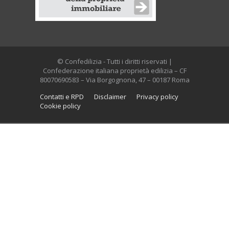
© Confedilizia - Tutti i diritti riservati |
Confederazione italiana proprietà edilizia – CF
80070690583 – Via Borgognona, 47 – 00187 Roma
Contatti e RPD
Disclaimer
Privacy policy
Cookie policy