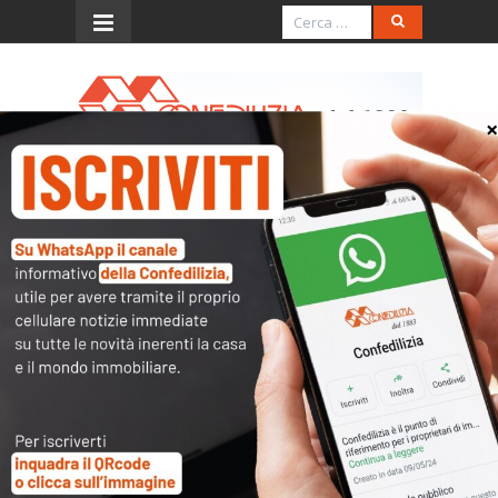
Menu
Imposte sui redditi e
condominio
Quesito
Si chiede se il condominio sia soggetto
alle imposte sui redditi per il canone di
locazione dell’appartamento
condominiale affittato.
Parere