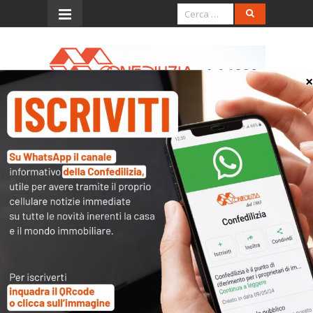
Menu
Spese per l’anagrafe
condominiale
Quesito
Si domanda come l’amministratore –
che fra i suoi doveri ha quello della
tenuta e aggiornamento dell’anagrafe
condominiale – possa addebitare ai
condòmini le spese sostenute per far
fronte all’inerzia degli stessi.