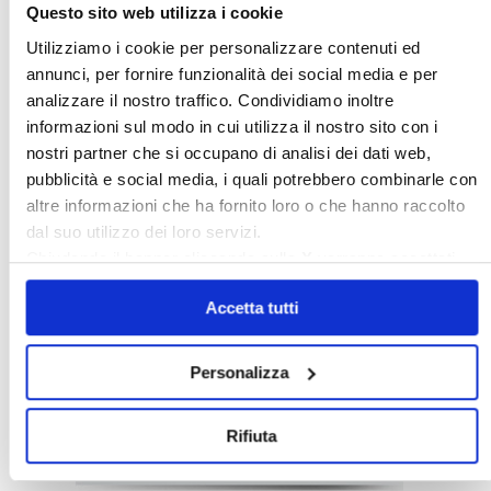
Questo sito web utilizza i cookie
Utilizziamo i cookie per personalizzare contenuti ed
annunci, per fornire funzionalità dei social media e per
analizzare il nostro traffico. Condividiamo inoltre
informazioni sul modo in cui utilizza il nostro sito con i
nostri partner che si occupano di analisi dei dati web,
pubblicità e social media, i quali potrebbero combinarle con
Italia Oggi – Luglio 2026
altre informazioni che ha fornito loro o che hanno raccolto
dal suo utilizzo dei loro servizi.
Chiudendo il banner cliccando sulla
X
verranno accettati
〉 Rubriche
solo i cookie necessari.
Accetta tutti
Personalizza
Rifiuta