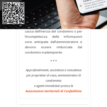
Parere
Le spese per la tenuta dell’anagrafe
sono spese condominiali e devono
passare attraverso la contabilità
condominiale. Le spese sostenute a
causa dell’inerzia del condomino o per
l’incompletezza delle informazioni
sono anticipate dall’amministratore e
devono essere rimborsate dal
condomino inadempiente.
* * *
Approfondimenti, assistenza e consulenza
per proprietari di casa, amministratori di
condominio
e agenti immobiliari presso le
Associazioni territoriali di Confedilizia