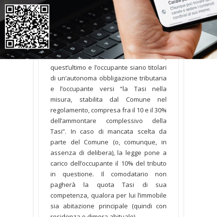
Parere
La disciplina della Tasi stabilisce che,
qualora l’unità immobiliare sia
occupata da un soggetto diverso dal
titolare del diritto reale sulla stessa,
quest’ultimo e l’occupante siano titolari
di un’autonoma obbligazione tributaria
e l’occupante versi “la Tasi nella
misura, stabilita dal Comune nel
regolamento, compresa fra il 10 e il 30%
dell’ammontare complessivo della
Tasi”. In caso di mancata scelta da
parte del Comune (o, comunque, in
assenza di delibera), la legge pone a
carico dell’occupante il 10% del tributo
in questione. Il comodatario non
pagherà la quota Tasi di sua
competenza, qualora per lui l’immobile
sia abitazione principale (quindi con
residenza e dimora abituale).