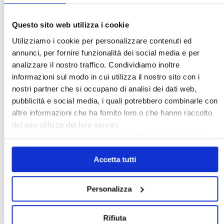
Questo sito web utilizza i cookie
Utilizziamo i cookie per personalizzare contenuti ed
annunci, per fornire funzionalità dei social media e per
analizzare il nostro traffico. Condividiamo inoltre
informazioni sul modo in cui utilizza il nostro sito con i
Confedilizia notizie – Luglio 2026
nostri partner che si occupano di analisi dei dati web,
pubblicità e social media, i quali potrebbero combinarle con
altre informazioni che ha fornito loro o che hanno raccolto
〉 Italia Oggi – Pagina Confedilizia
dal suo utilizzo dei loro servizi.
Chiudendo il banner cliccando sulla
X
verranno accettati
solo i cookie necessari.
Accetta tutti
Personalizza
Italia Oggi – Luglio 2026
Rifiuta