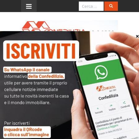
Menu
Quota Tasi in caso di
comodato
Quesito
In caso di comodato a soggetti non
aventi alcuna parentela con il
proprietario dell’immobile, qual è la
percentuale della Tasi che il Comune
può porre a loro carico?