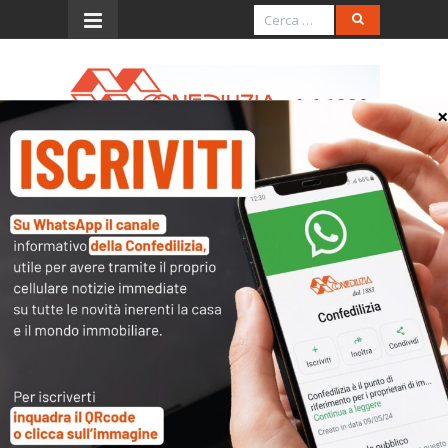
Menu
Oneri condominiali in caso
di usufrutto
Quesito
Si domanda se un regolamento di
condominio possa derogare al
principio secondo cui il nudo
proprietario e l’usufruttuario
rispondono solidalmente per il
pagamento dei contributi dovuti al