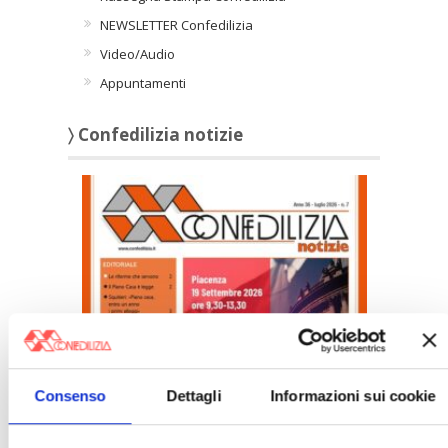
NEWSLETTER Confedilizia
Video/Audio
Appuntamenti
〉 Confedilizia notizie
Confedilizia notizie – Luglio 2026
〉 Italia Oggi – Pagina Confedilizia
Consenso
Dettagli
Informazioni sui cookie