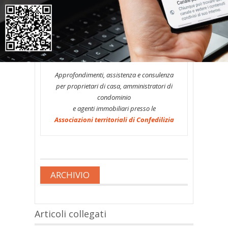
La risposta è negativa. Ai sensi dell’art.
1130-
bis
cod. civ. tale possibilità, infatti,
è concessa loro in ogni tempo.
* * *
Approfondimenti, assistenza e consulenza
per proprietari di casa, amministratori di
condominio
e agenti immobiliari presso le
Associazioni territoriali di Confedilizia
ARCHIVIO
Articoli collegati