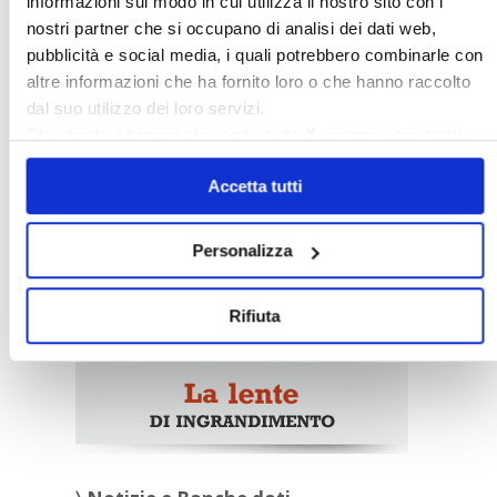
informazioni sul modo in cui utilizza il nostro sito con i
nostri partner che si occupano di analisi dei dati web,
pubblicità e social media, i quali potrebbero combinarle con
Italia Oggi – Luglio 2026
altre informazioni che ha fornito loro o che hanno raccolto
dal suo utilizzo dei loro servizi.
〉 Rubriche
Chiudendo il banner cliccando sulla
X
verranno accettati
solo i cookie necessari.
Accetta tutti
Personalizza
Rifiuta