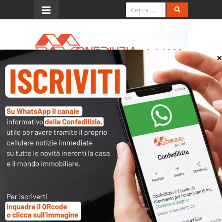
Menu
Usufruttuari e richiesta dei
giustificativi di spesa
Quesito
Si domanda se gli usufruttuari possano
prendere visione ed estrarre copia dei
documenti giustificativi di spesa solo
prima dell’assemblea condominiale.
Parere