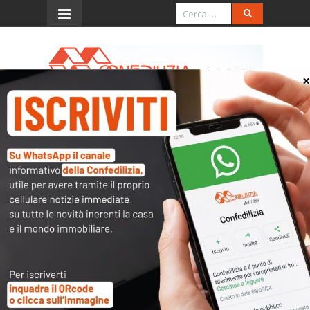
Menu
Obbligo dei dati catastali
Quesito
Si chiede se tra i dati da comunicare
all’amministratore ai fini dell’anagrafe
condominiale vi siano anche quelli
catastali.
Parere