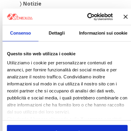
〉 Notizie
APPROFONDIMENTI
Rassegna Stampa Confedilizia
Consenso
Dettagli
Informazioni sui cookie
NEWSLETTER Confedilizia
Video/Audio
Appuntamenti
Questo sito web utilizza i cookie
Utilizziamo i cookie per personalizzare contenuti ed
〉 Confedilizia notizie
annunci, per fornire funzionalità dei social media e per
analizzare il nostro traffico. Condividiamo inoltre
informazioni sul modo in cui utilizza il nostro sito con i
nostri partner che si occupano di analisi dei dati web,
pubblicità e social media, i quali potrebbero combinarle con
altre informazioni che ha fornito loro o che hanno raccolto
dal suo utilizzo dei loro servizi.
Chiudendo il banner cliccando sulla
X
verranno accettati
Confedilizia notizie – Luglio 2026
solo i cookie necessari.