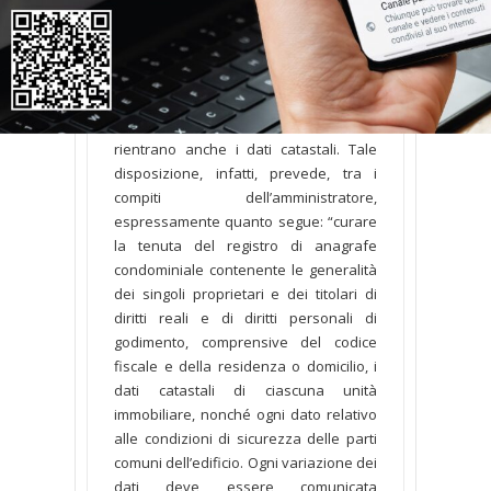
Una delle principali novità della legge n.
220/2012 è la previsione della
cosiddetta anagrafe condominiale di
cui all’art. 1130, n. 6, cod. civ. E tra i dati
che ciascun condomino deve
comunicare all’amministratore
rientrano anche i dati catastali. Tale
disposizione, infatti, prevede, tra i
compiti dell’amministratore,
espressamente quanto segue: “curare
la tenuta del registro di anagrafe
condominiale contenente le generalità
dei singoli proprietari e dei titolari di
diritti reali e di diritti personali di
godimento, comprensive del codice
fiscale e della residenza o domicilio, i
dati catastali di ciascuna unità
immobiliare, nonché ogni dato relativo
alle condizioni di sicurezza delle parti
comuni dell’edificio. Ogni variazione dei
dati deve essere comunicata